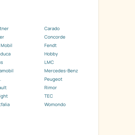
tner
Carado
er
Concorde
 Mobil
Fendt
nduca
Hobby
us
LMC
amobil
Mercedes-Benz
.
Peugeot
ult
Rimor
ight
TEC
falia
Womondo