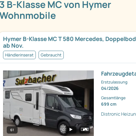
3 B-Klasse MC von Hymer
Wohnmobile
Hymer B-Klasse MC T 580 Mercedes, Doppelbod
ab Nov.
Händlerinserat
Gebraucht
Fahrzeugdeta
Erstzulassung
04/2026
Gesamtlänge
699 cm
Distronic
Heizun
61