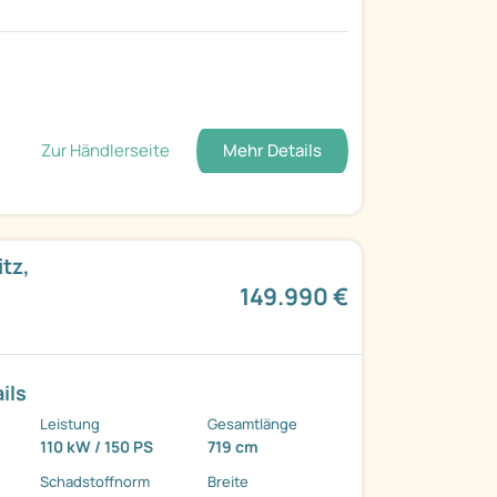
Zur Händlerseite
Mehr Details
tz,
149.990 €
ils
Leistung
Gesamtlänge
110 kW / 150 PS
719 cm
Schadstoffnorm
Breite