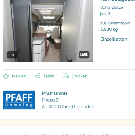
Schlafplätze
3
zul. Gesamtgew.
3.500 kg
Einzelbetten
19
Merken
Teilen
Drucken
Pfaff GmbH
Fridau 31
A - 3200 Ober-Grafendorf