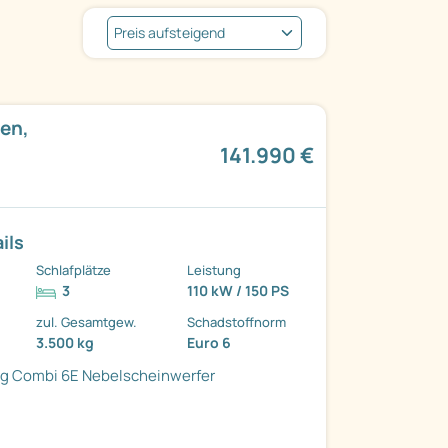
en,
141.990 €
ils
Schlafplätze
Leistung
3
110 kW / 150 PS
zul. Gesamtgew.
Schadstoffnorm
3.500 kg
Euro 6
g Combi 6E
Nebelscheinwerfer