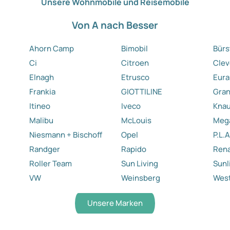
Unsere Wohnmobile und Reisemobile
Von A nach Besser
Ahorn Camp
Bimobil
Bürs
Ci
Citroen
Clev
Elnagh
Etrusco
Eura
Frankia
GIOTTILINE
Gra
Itineo
Iveco
Kna
Malibu
McLouis
Meg
Niesmann + Bischoff
Opel
P.L.A
Randger
Rapido
Rena
Roller Team
Sun Living
Sunl
VW
Weinsberg
West
Unsere Marken