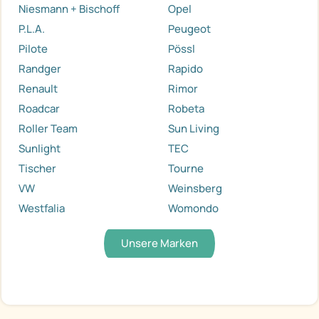
Niesmann + Bischoff
Opel
P.L.A.
Peugeot
Pilote
Pössl
Randger
Rapido
Renault
Rimor
Roadcar
Robeta
Roller Team
Sun Living
Sunlight
TEC
Tischer
Tourne
VW
Weinsberg
Westfalia
Womondo
Unsere Marken