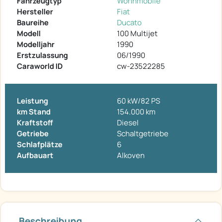
Fahrzeugtyp
Wohnmobile
Hersteller
Fiat
Baureihe
Ducato
Modell
100 Multijet
Modelljahr
1990
Erstzulassung
06/1990
Caraworld ID
cw-23522285
Leistung
60 kW/82 PS
km Stand
154.000 km
Kraftstoff
Diesel
Getriebe
Schaltgetriebe
Schlafplätze
6
Aufbauart
Alkoven
Beschreibung