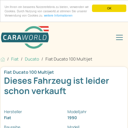
Um Ihnen ein besseres Nutzererlebnis zu bieten, verwenden wir
OK
Cookies. Durch Nutzung von caraworld.at stimmen Sie unserer
Verwendung von Cookies zu.
weitere Informationen
Fiat
Ducato
Fiat Ducato 100 Multijet
Fiat Ducato 100 Multijet
Dieses Fahrzeug ist leider
schon verkauft
Hersteller
Modelljahr
Fiat
1990
Baureihe
Modell