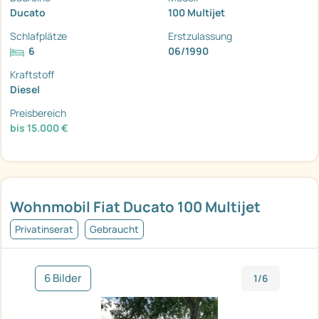
Ducato
100 Multijet
Schlafplätze
Erstzulassung
6
06/1990
Kraftstoff
Diesel
Preisbereich
bis 15.000 €
Wohnmobil Fiat Ducato 100 Multijet
Privatinserat
Gebraucht
6 Bilder
1/6