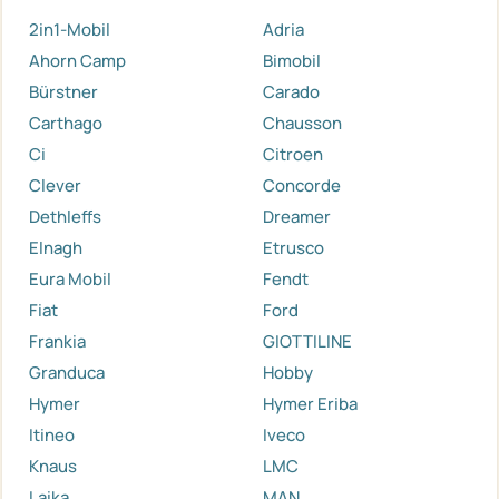
2in1-Mobil
Adria
Ahorn Camp
Bimobil
Bürstner
Carado
Carthago
Chausson
Ci
Citroen
Clever
Concorde
Dethleffs
Dreamer
Elnagh
Etrusco
Eura Mobil
Fendt
Fiat
Ford
Frankia
GIOTTILINE
Granduca
Hobby
Hymer
Hymer Eriba
Itineo
Iveco
Knaus
LMC
Laika
MAN