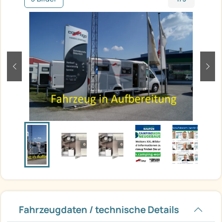
zurück
weit
Fahrzeugdaten / technische Details