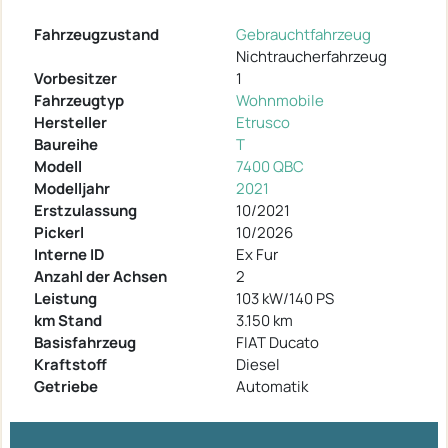
Fahrzeugzustand
Gebrauchtfahrzeug
Nichtraucherfahrzeug
Vorbesitzer
1
Fahrzeugtyp
Wohnmobile
Hersteller
Etrusco
Baureihe
T
Modell
7400 QBC
Modelljahr
2021
Erstzulassung
10/2021
Pickerl
10/2026
Interne ID
Ex Fur
Anzahl der Achsen
2
Leistung
103 kW/140 PS
km Stand
3.150 km
Basisfahrzeug
FIAT Ducato
Kraftstoff
Diesel
Getriebe
Automatik