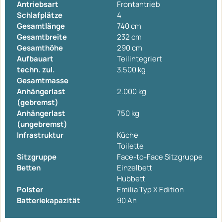
Antriebsart
Frontantrieb
Schlafplätze
4
Gesamtlänge
740 cm
Gesamtbreite
232 cm
Gesamthöhe
290 cm
Aufbauart
Teilintegriert
techn. zul.
3.500 kg
Gesamtmasse
Anhängerlast
2.000 kg
(gebremst)
Anhängerlast
750 kg
(ungebremst)
Infrastruktur
Küche
Toilette
Sitzgruppe
Face-to-Face Sitzgruppe
Betten
Einzelbett
Hubbett
Polster
Emilia Typ X Edition
Batteriekapazität
90 Ah