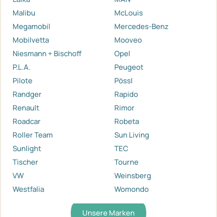
Malibu
McLouis
Megamobil
Mercedes-Benz
Mobilvetta
Mooveo
Niesmann + Bischoff
Opel
P.L.A.
Peugeot
Pilote
Pössl
Randger
Rapido
Renault
Rimor
Roadcar
Robeta
Roller Team
Sun Living
Sunlight
TEC
Tischer
Tourne
VW
Weinsberg
Westfalia
Womondo
Unsere Marken