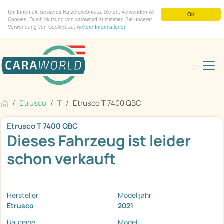
Um Ihnen ein besseres Nutzererlebnis zu bieten, verwenden wir
OK
Cookies. Durch Nutzung von caraworld.at stimmen Sie unserer
Verwendung von Cookies zu.
weitere Informationen
Etrusco
T
Etrusco T 7400 QBC
Etrusco T 7400 QBC
Dieses Fahrzeug ist leider
schon verkauft
Hersteller
Modelljahr
Etrusco
2021
Baureihe
Modell