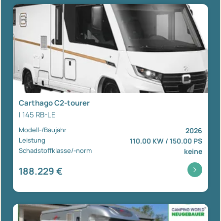
Carthago C2-tourer
I 145 RB-LE
Modell-/Baujahr
2026
Leistung
110.00 KW / 150.00 PS
Schadstoffklasse/-norm
keine
188.229 €