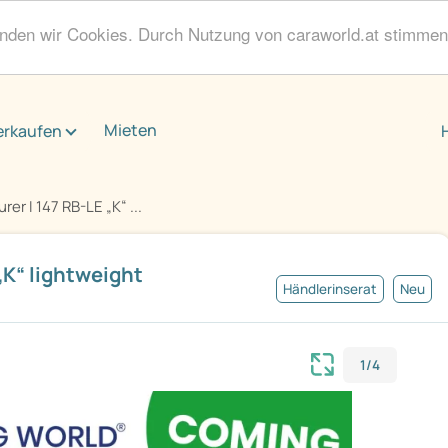
enden wir Cookies. Durch Nutzung von caraworld.at stimme
Mieten
erkaufen
er I 147 RB-LE „K“ ...
„K“ lightweight
Händlerinserat
Neu
1/4