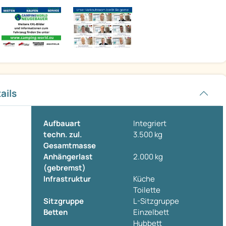
ails
Aufbauart
Integriert
techn. zul.
3.500 kg
Gesamtmasse
Anhängerlast
2.000 kg
(gebremst)
Infrastruktur
Küche
Toilette
Sitzgruppe
L-Sitzgruppe
Betten
Einzelbett
Hubbett