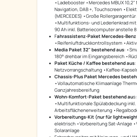
•Ladebooster •Mercedes MBUX 10,2" M
Navigation, DAB +, Touchscreen •Elek
(MERCEDES) •Große Rollergaragentür a
•Multifunktions- und Lederlenkrad mi
90 Ah inkl. Batteriecomputer anstelle
F
ahrassistenz-Paket Mercedes-Benz
•Reifenluftdruckkontrollsystem •Akti
Media Paket 32" bestehend aus
: •Sm
180° drehbar im Eingangsbereich •Rüc
Paket Küche / Kaffee bestehend aus
:
Netzvorrangschaltung •Kaffee-Kapsel
Chassis-Plus Paket Mercedes besteh
•Vollautomatische Klimaanlage Thermo
Ganzjahresbereifung
Wohn-Komfort-Paket bestehend au
s
•Multifunktionale Spülabdeckung inkl
Arbeitsflächenerweiterung •Regalbod
Vorbereitungs-Kit (nur für lightweigh
elektrisch •Vorbereitung Sat-Anlage •
Solaranlage