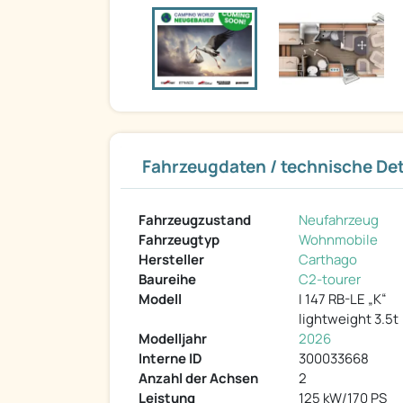
Fahrzeugdaten / technische Det
Fahrzeugzustand
Neufahrzeug
Fahrzeugtyp
Wohnmobile
Hersteller
Carthago
Baureihe
C2-tourer
Modell
I 147 RB-LE „K“
lightweight 3.5t
Modelljahr
2026
Interne ID
300033668
Anzahl der Achsen
2
Leistung
125 kW/170 PS