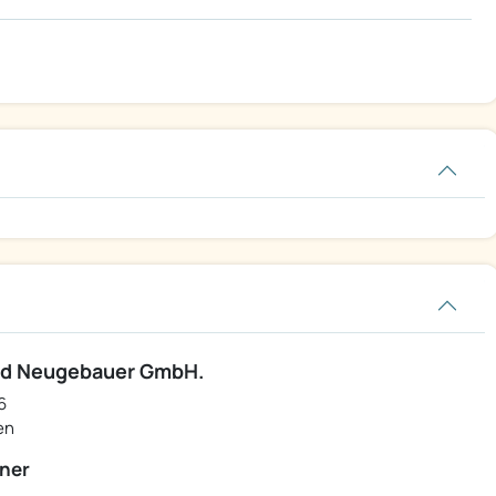
d Neugebauer GmbH.
6
en
ner