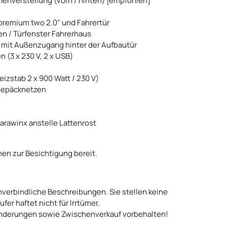
enverstellung (vorn / hinten) [empfohlen]
"premium two 2.0" und Fahrertür
n / Türfenster Fahrerhaus
mit Außenzugang hinter der Aufbautür
(3 x 230 V, 2 x USB)
izstab 2 x 900 Watt / 230 V)
 Gepäcknetzen
rawinx anstelle Lattenrost
en zur Besichtigung bereit.
verbindliche Beschreibungen. Sie stellen keine
er haftet nicht für Irrtümer,
nderungen sowie Zwischenverkauf vorbehalten!