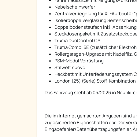
Fahrerhaussitze mit Neigungs- und Höh
Nebelscheinwerfer
Zentralverriegelung für XL-Aufbautür 
Isolierdoppelverglasung Seitenscheibe
Doppelbodenstaufach inkl. Absenkung 
Steckdosenpaket mit Zusatzsteckdosen 
Truma DuoControl CS
Truma Combi 6E (zusätzlicher Elektrohe
Rollergaragen-Upgrade mit Nadelfilz,
PSM-Modul Vorrüstung
Stilwelt nuovo
Heckbett mit Unterfederungssystem Ca
London (25) (Serie) Stoff-Kombination
Das Fahrzeug steht ab 05/2026 in Neunkirch
Die im Internet gemachten Angaben sind un
zugesicherten Eigenschaften dar. Der Verkäuf
Eingabefehler/Datenübertragungsfehler. Ä