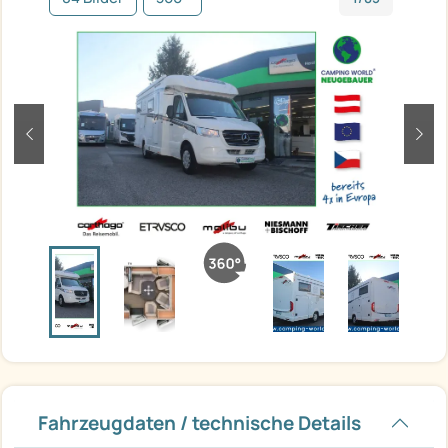
zurück
weit
Fahrzeugdaten / technische Details