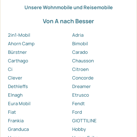
Unsere Wohnmobile und Reisemobile
Von A nach Besser
2in1-Mobil
Adria
Ahorn Camp
Bimobil
Bürstner
Carado
Carthago
Chausson
Ci
Citroen
Clever
Concorde
Dethleffs
Dreamer
Elnagh
Etrusco
Eura Mobil
Fendt
Fiat
Ford
Frankia
GIOTTILINE
Granduca
Hobby