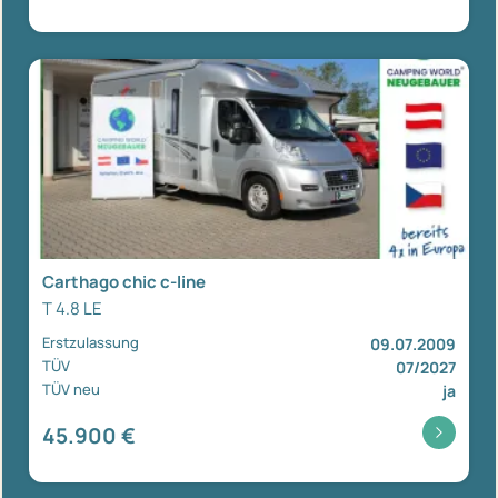
Carthago chic c-line
T 4.8 LE
Erstzulassung
09.07.2009
TÜV
07/2027
TÜV neu
ja
45.900 €