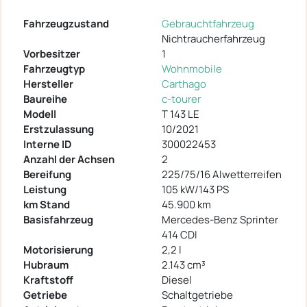
Fahrzeugzustand
Gebrauchtfahrzeug
Nichtraucherfahrzeug
Vorbesitzer
1
Fahrzeugtyp
Wohnmobile
Hersteller
Carthago
Baureihe
c-tourer
Modell
T 143 LE
Erstzulassung
10/2021
Interne ID
300022453
Anzahl der Achsen
2
Bereifung
225/75/16 Alwetterreifen
Leistung
105 kW/143 PS
km Stand
45.900 km
Basisfahrzeug
Mercedes-Benz Sprinter
414 CDI
Motorisierung
2,2 l
Hubraum
2.143 cm³
Kraftstoff
Diesel
Getriebe
Schaltgetriebe