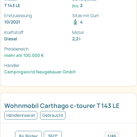
T 143 LE
2
Erstzulassung
Sitze mit Gurt
10/2021
4
Kraftstoff
Motor
Diesel
2,2 l
Preisbereich
mehr als 100.000 €
Händler
Campingworld Neugebauer GmbH
Wohnmobil Carthago c-tourer T 143 LE
Händlerinserat
Gebraucht
84 Bilder
360°
1/85