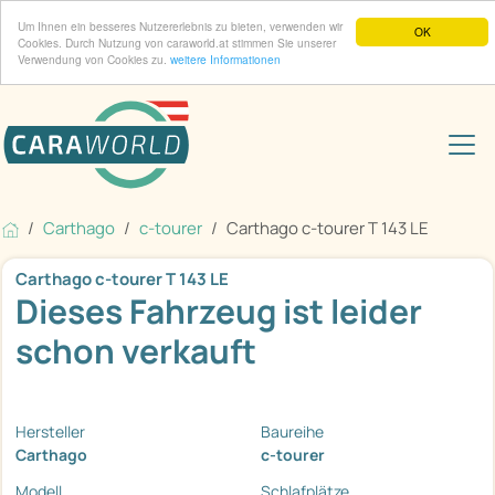
Um Ihnen ein besseres Nutzererlebnis zu bieten, verwenden wir
OK
Cookies. Durch Nutzung von caraworld.at stimmen Sie unserer
Verwendung von Cookies zu.
weitere Informationen
Carthago
c-tourer
Carthago c-tourer T 143 LE
Carthago c-tourer T 143 LE
Dieses Fahrzeug ist leider
schon verkauft
Hersteller
Baureihe
Carthago
c-tourer
Modell
Schlafplätze