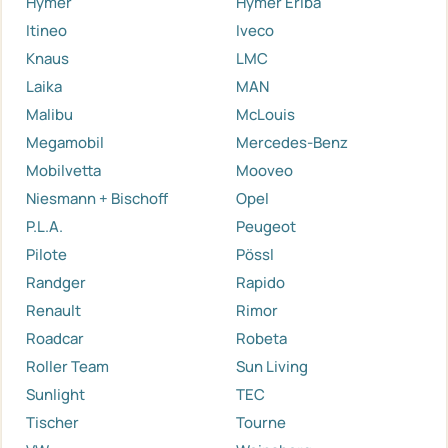
Hymer
Hymer Eriba
Itineo
Iveco
Knaus
LMC
Laika
MAN
Malibu
McLouis
Megamobil
Mercedes-Benz
Mobilvetta
Mooveo
Niesmann + Bischoff
Opel
P.L.A.
Peugeot
Pilote
Pössl
Randger
Rapido
Renault
Rimor
Roadcar
Robeta
Roller Team
Sun Living
Sunlight
TEC
Tischer
Tourne