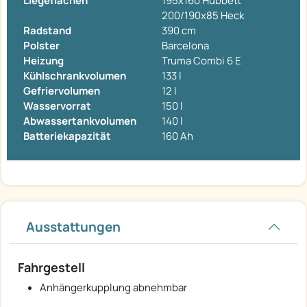
Liegeflächen
195x160 Hubbett
200/190x85 Heck
Radstand
390 cm
Polster
Barcelona
Heizung
Truma Combi 6 E
Kühlschrankvolumen
133 l
Gefriervolumen
12 l
Wasservorrat
150 l
Abwassertankvolumen
140 l
Batteriekapazität
160 Ah
Ausstattungen
Fahrgestell
Anhängerkupplung abnehmbar