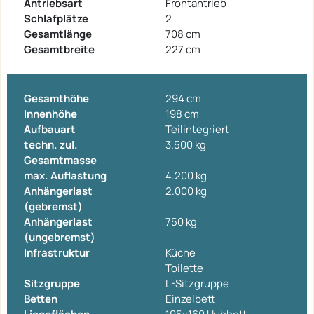
Antriebsart
Frontantrieb
Schlafplätze
2
Gesamtlänge
708 cm
Gesamtbreite
227 cm
Gesamthöhe
294 cm
Innenhöhe
198 cm
Aufbauart
Teilintegriert
techn. zul.
3.500 kg
Gesamtmasse
max. Auflastung
4.200 kg
Anhängerlast
2.000 kg
(gebremst)
Anhängerlast
750 kg
(ungebremst)
Infrastruktur
Küche
Toilette
Sitzgruppe
L-Sitzgruppe
Betten
Einzelbett