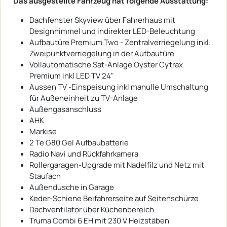
Das ausgestellte Fahrzeug hat folgende Ausstattung:
Dachfenster Skyview über Fahrerhaus mit
Designhimmel und indirekter LED-Beleuchtung
Aufbautüre Premium Two - Zentralverriegelung inkl.
Zweipunktverriegelung in der Aufbautüre
Vollautomatische Sat-Anlage Oyster Cytrax
Premium inkl LED TV 24"
Aussen TV -Einspeisung inkl manulle Umschaltung
für Außeneinheit zu TV-Anlage
Außengasanschluss
AHK
Markise
2 Te G80 Gel Aufbaubatterie
Radio Navi und Rückfahrkamera
Rollergaragen-Upgrade mit Nadelfilz und Netz mit
Staufach
Außendusche in Garage
Keder-Schiene Beifahrerseite auf Seitenschürze
Dachventilator über Küchenbereich
Truma Combi 6 EH mit 230 V Heizstäben