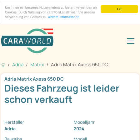
Um Ihnen ein besseres Nutzererlebnis zu bieten, verwenden wir
OK
Cookies. Durch Nutzung von caraworld.at stimmen Sie unserer
Verwendung von Cookies zu.
weitere Informationen
Adria
Matrix
Adria Matrix Axess 650 DC
Adria Matrix Axess 650 DC
Dieses Fahrzeug ist leider
schon verkauft
Hersteller
Modelljahr
Adria
2024
Baureihe
Modell