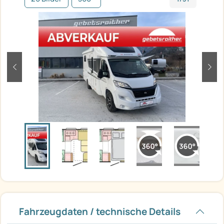
zurück
weit
Fahrzeugdaten / technische Details