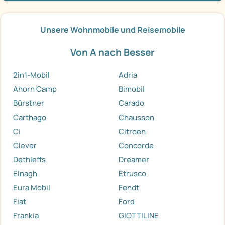
Unsere Wohnmobile und Reisemobile
Von A nach Besser
2in1-Mobil
Adria
Ahorn Camp
Bimobil
Bürstner
Carado
Carthago
Chausson
Ci
Citroen
Clever
Concorde
Dethleffs
Dreamer
Elnagh
Etrusco
Eura Mobil
Fendt
Fiat
Ford
Frankia
GIOTTILINE