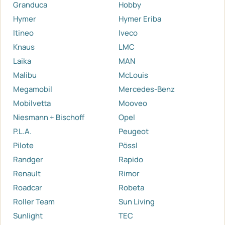
Granduca
Hobby
Hymer
Hymer Eriba
Itineo
Iveco
Knaus
LMC
Laika
MAN
Malibu
McLouis
Megamobil
Mercedes-Benz
Mobilvetta
Mooveo
Niesmann + Bischoff
Opel
P.L.A.
Peugeot
Pilote
Pössl
Randger
Rapido
Renault
Rimor
Roadcar
Robeta
Roller Team
Sun Living
Sunlight
TEC