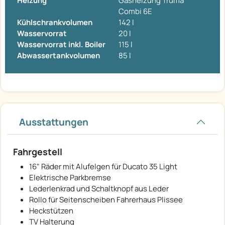
Heizung
Gasheizung Truma
Combi 6E
Kühlschrankvolumen
142 l
Wasservorrat
20 l
Wasservorrat inkl. Boiler
115 l
Abwassertankvolumen
85 l
Ausstattungen
Fahrgestell
16" Räder mit Alufelgen für Ducato 35 Light
Elektrische Parkbremse
Lederlenkrad und Schaltknopf aus Leder
Rollo für Seitenscheiben Fahrerhaus Plissee
Heckstützen
TV Halterung