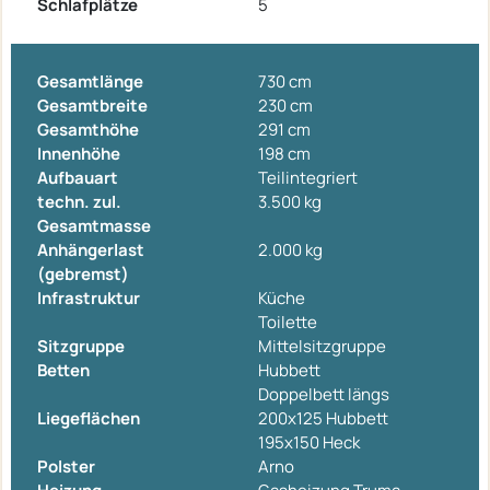
Schlafplätze
5
Gesamtlänge
730 cm
Gesamtbreite
230 cm
Gesamthöhe
291 cm
Innenhöhe
198 cm
Aufbauart
Teilintegriert
techn. zul.
3.500 kg
Gesamtmasse
Anhängerlast
2.000 kg
(gebremst)
Infrastruktur
Küche
Toilette
Sitzgruppe
Mittelsitzgruppe
Betten
Hubbett
Doppelbett längs
Liegeflächen
200x125 Hubbett
195x150 Heck
Polster
Arno