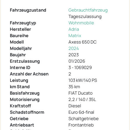
Fahrzeugzustand
Gebrauchtfahrzeug
Tageszulassung
Fahrzeugtyp
Wohnmobile
Hersteller
Adria
Baureihe
Matrix
Modell
Axess 650 DC
Modelljahr
2024
Baujahr
2023
Erstzulassung
01/2026
Interne ID
3 - 1069029
Anzahl der Achsen
2
Leistung
103 kW/140 PS
km Stand
35 km
Basisfahrzeug
FIAT Ducato
Motorisierung
2,2 / 140 / 35L
Kraftstoff
Diesel
Schadstoffnorm
Euro 6d-final
Getriebe
Schaltgetriebe
Antriebsart
Frontantrieb