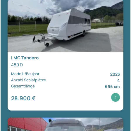
LMC Tandero
480 D
Modell-/Baujahr
2023
Anzahl Schlafplätze
4
Gesamtlänge
696 cm
28.900 €