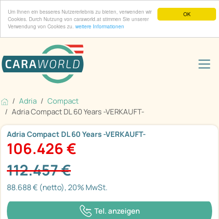
Um Ihnen ein besseres Nutzererlebnis zu bieten, verwenden wir
OK
Cookies. Durch Nutzung von caraworld.at stimmen Sie unserer
Verwendung von Cookies zu.
weitere Informationen
Adria
Compact
Adria Compact DL 60 Years -VERKAUFT-
Adria Compact DL 60 Years -VERKAUFT-
106.426 €
112.457 €
88.688 € (netto), 20% MwSt.
Tel. anzeigen