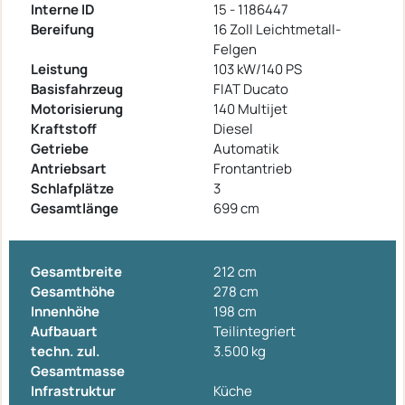
Interne ID
15 - 1186447
Bereifung
16 Zoll Leichtmetall-
Felgen
Leistung
103 kW/140 PS
Basisfahrzeug
FIAT Ducato
Motorisierung
140 Multijet
Kraftstoff
Diesel
Getriebe
Automatik
Antriebsart
Frontantrieb
Schlafplätze
3
Gesamtlänge
699 cm
Gesamtbreite
212 cm
Gesamthöhe
278 cm
Innenhöhe
198 cm
Aufbauart
Teilintegriert
techn. zul.
3.500 kg
Gesamtmasse
Infrastruktur
Küche