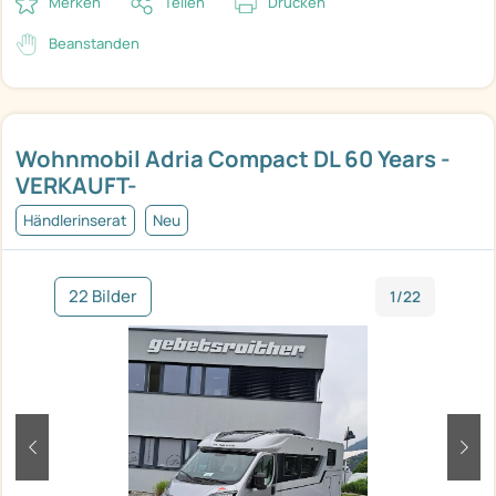
Merken
Teilen
Drucken
Beanstanden
Wohnmobil Adria Compact DL 60 Years -
VERKAUFT-
Händlerinserat
Neu
22 Bilder
1/22
zurück
weit