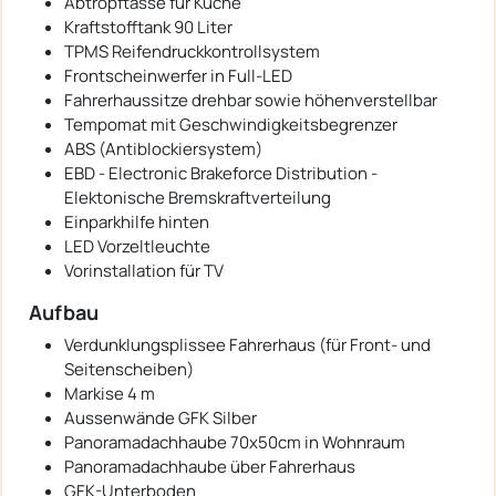
Abtropftasse für Küche
Kraftstofftank 90 Liter
TPMS Reifendruckkontrollsystem
Frontscheinwerfer in Full-LED
Fahrerhaussitze drehbar sowie höhenverstellbar
Tempomat mit Geschwindigkeitsbegrenzer
ABS (Antiblockiersystem)
EBD - Electronic Brakeforce Distribution -
Elektonische Bremskraftverteilung
Einparkhilfe hinten
LED Vorzeltleuchte
Vorinstallation für TV
Aufbau
Verdunklungsplissee Fahrerhaus (für Front- und
Seitenscheiben)
Markise 4 m
Aussenwände GFK Silber
Panoramadachhaube 70x50cm in Wohnraum
Panoramadachhaube über Fahrerhaus
GFK-Unterboden