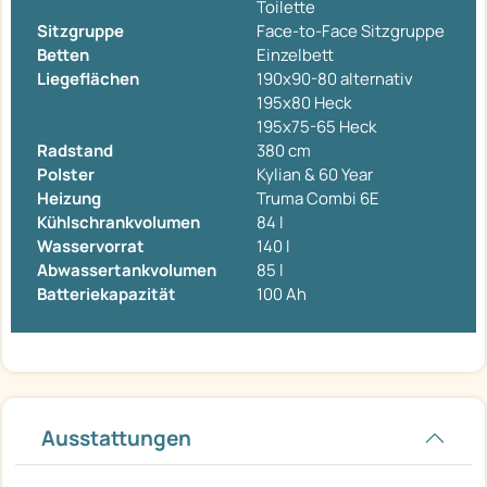
Toilette
Sitzgruppe
Face-to-Face Sitzgruppe
Betten
Einzelbett
Liegeflächen
190x90-80 alternativ
195x80 Heck
195x75-65 Heck
Radstand
380 cm
Polster
Kylian & 60 Year
Heizung
Truma Combi 6E
Kühlschrankvolumen
84 l
Wasservorrat
140 l
Abwassertankvolumen
85 l
Batteriekapazität
100 Ah
Ausstattungen