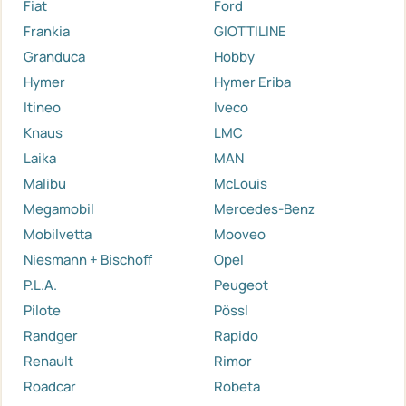
Fiat
Ford
Frankia
GIOTTILINE
Granduca
Hobby
Hymer
Hymer Eriba
Itineo
Iveco
Knaus
LMC
Laika
MAN
Malibu
McLouis
Megamobil
Mercedes-Benz
Mobilvetta
Mooveo
Niesmann + Bischoff
Opel
P.L.A.
Peugeot
Pilote
Pössl
Randger
Rapido
Renault
Rimor
Roadcar
Robeta