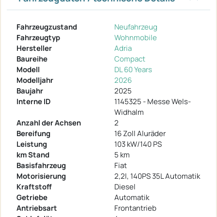
Fahrzeugzustand
Neufahrzeug
Fahrzeugtyp
Wohnmobile
Hersteller
Adria
Baureihe
Compact
Modell
DL 60 Years
Modelljahr
2026
Baujahr
2025
Interne ID
1145325 - Messe Wels-
Widhalm
Anzahl der Achsen
2
Bereifung
16 Zoll Aluräder
Leistung
103 kW/140 PS
km Stand
5 km
Basisfahrzeug
Fiat
Motorisierung
2,2l, 140PS 35L Automatik
Kraftstoff
Diesel
Getriebe
Automatik
Antriebsart
Frontantrieb