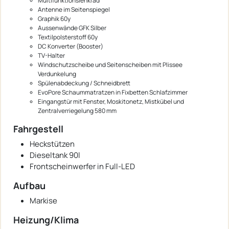
Multifunktionslenkrad
Antenne im Seitenspiegel
Graphik 60y
Aussenwände GFK Silber
Textilpolsterstoff 60y
DC Konverter (Booster)
TV-Halter
Windschutzscheibe und Seitenscheiben mit Plissee
Verdunkelung
Spülenabdeckung / Schneidbrett
EvoPore Schaummatratzen in Fixbetten Schlafzimmer
Eingangstür mit Fenster, Moskitonetz, Mistkübel und
Zentralverriegelung 580 mm
Fahrgestell
Heckstützen
Dieseltank 90l
Frontscheinwerfer in Full-LED
Aufbau
Markise
Heizung/Klima