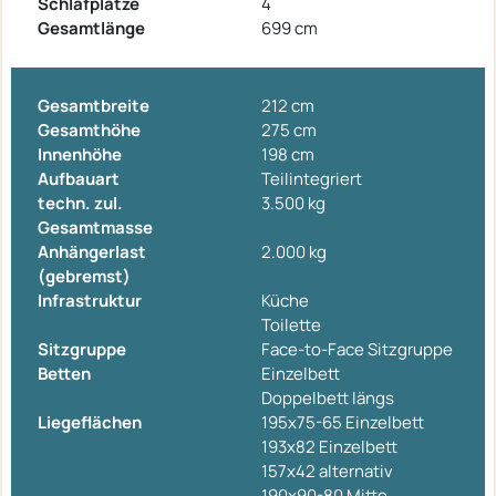
Schlafplätze
4
Gesamtlänge
699 cm
Gesamtbreite
212 cm
Gesamthöhe
275 cm
Innenhöhe
198 cm
Aufbauart
Teilintegriert
techn. zul.
3.500 kg
Gesamtmasse
Anhängerlast
2.000 kg
(gebremst)
Infrastruktur
Küche
Toilette
Sitzgruppe
Face-to-Face Sitzgruppe
Betten
Einzelbett
Doppelbett längs
Liegeflächen
195x75-65 Einzelbett
193x82 Einzelbett
157x42 alternativ
190x90-80 Mitte