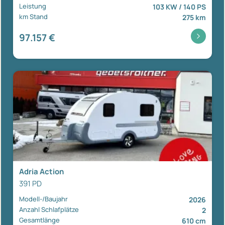
Leistung
103 KW / 140 PS
km Stand
275 km
97.157 €
Adria Action
391 PD
Modell-/Baujahr
2026
Anzahl Schlafplätze
2
Gesamtlänge
610 cm