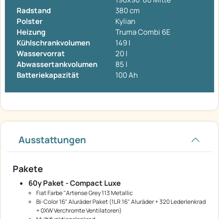
Radstand
380 cm
Polster
Kylian
Heizung
Truma Combi 6E
Kühlschrankvolumen
149 l
Wasservorrat
20 l
Abwassertankvolumen
85 l
Batteriekapazität
100 Ah
Ausstattungen
Pakete
60y Paket - Compact Luxe
Fiat Farbe "Artense Grey 113 Metallic
Bi-Color 16" Aluräder Paket (1LR 16" Aluräder + 320 Lederlenkrad
+ 0XW Verchromte Ventilatoren)