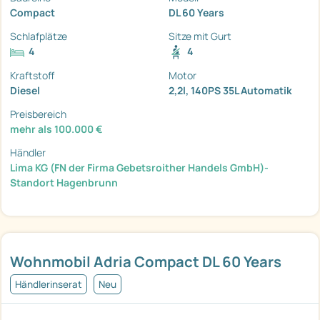
Compact
DL 60 Years
Schlafplätze
Sitze mit Gurt
4
4
Kraftstoff
Motor
Diesel
2,2l, 140PS 35L Automatik
Preisbereich
mehr als 100.000 €
Händler
Lima KG (FN der Firma Gebetsroither Handels GmbH)-
Standort Hagenbrunn
Wohnmobil Adria Compact DL 60 Years
Händlerinserat
Neu