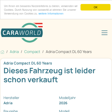
Um Ihnen ein besseres Nutzererlebnis zu bieten, verwenden wir
OK
Cookies. Durch Nutzung von caraworld.at stimmen Sie unserer
Verwendung von Cookies zu.
weitere Informationen
Adria
Compact
Adria Compact DL 60 Years
Adria Compact DL 60 Years
Dieses Fahrzeug ist leider
schon verkauft
Hersteller
Modelljahr
Adria
2026
Baureihe
Modell