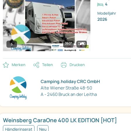
4
Modelljahr
2026
360°
5
Merken
Teilen
Drucken
Camping.holiday CRC GmbH
Alte Wiener Straße 48-50
A - 2460 Bruck an der Leitha
Weinsberg CaraOne 400 LK EDITION [HOT]
Händlerinserat
Neu