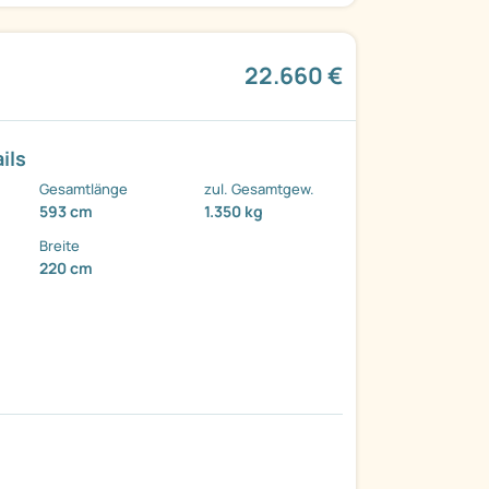
22.660 €
ils
Gesamtlänge
zul. Gesamtgew.
593 cm
1.350 kg
Breite
220 cm