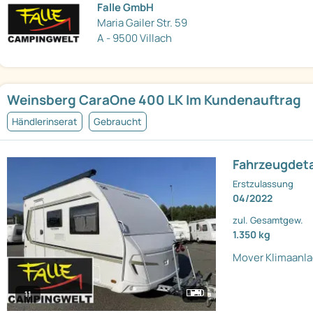
Falle GmbH
Maria Gailer Str. 59
A - 9500 Villach
Weinsberg CaraOne 400 LK Im Kundenauftrag
Händlerinserat
Gebraucht
Fahrzeugdeta
Erstzulassung
04/2022
zul. Gesamtgew.
1.350 kg
Mover
Klimaanl
11