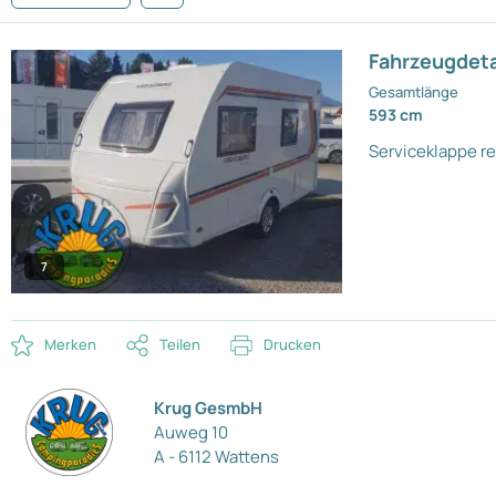
Fahrzeugdeta
Gesamtlänge
593 cm
Serviceklappe r
7
Merken
Teilen
Drucken
Krug GesmbH
Auweg 10
A - 6112 Wattens