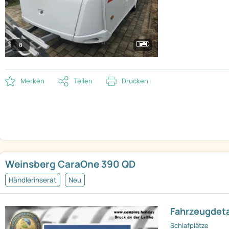
8
Merken
Teilen
Drucken
Weinsberg CaraOne 390 QD
Händlerinserat
Neu
Fahrzeugdeta
Schlafplätze