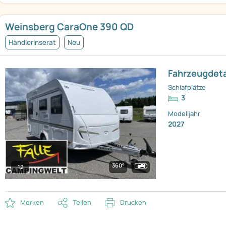
Weinsberg CaraOne 390 QD
Händlerinserat
Neu
Fahrzeugdeta
Schlafplätze
3
Modelljahr
2027
360°
12
Merken
Teilen
Drucken