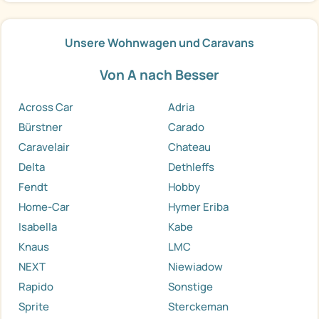
Unsere Wohnwagen und Caravans
Von A nach Besser
Across Car
Adria
Bürstner
Carado
Caravelair
Chateau
Delta
Dethleffs
Fendt
Hobby
Home-Car
Hymer Eriba
Isabella
Kabe
Knaus
LMC
NEXT
Niewiadow
Rapido
Sonstige
Sprite
Sterckeman