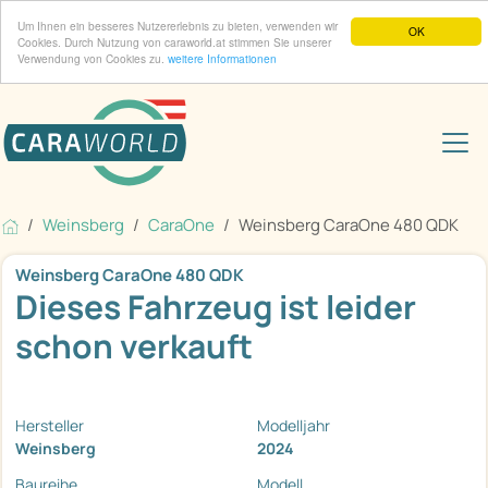
Um Ihnen ein besseres Nutzererlebnis zu bieten, verwenden wir
OK
Cookies. Durch Nutzung von caraworld.at stimmen Sie unserer
Verwendung von Cookies zu.
weitere Informationen
Weinsberg
CaraOne
Weinsberg CaraOne 480 QDK
Weinsberg CaraOne 480 QDK
Dieses Fahrzeug ist leider
schon verkauft
Hersteller
Modelljahr
Weinsberg
2024
Baureihe
Modell