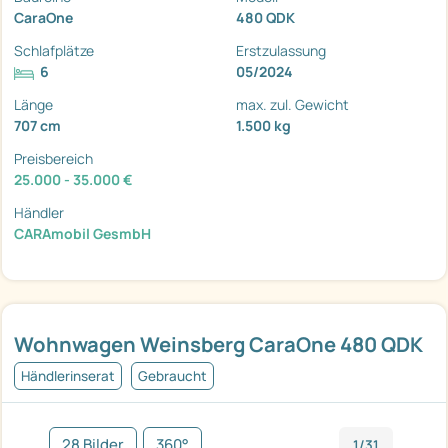
CaraOne
480 QDK
Schlafplätze
Erstzulassung
6
05/2024
Länge
max. zul. Gewicht
707 cm
1.500 kg
Preisbereich
25.000 - 35.000 €
Händler
CARAmobil GesmbH
Wohnwagen Weinsberg CaraOne 480 QDK
Händlerinserat
Gebraucht
28 Bilder
360°
1/31