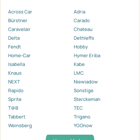
Across Car
Adria
Bürstner
Carado
Caravelair
Chateau
Delta
Dethleffs
Fendt
Hobby
Home-Car
Hymer Eriba
Isabella
Kabe
Knaus
LMC
NEXT
Niewiadow
Rapido
Sonstige
Sprite
Sterckeman
T@B
TEC
Tabbert
Trigano
Weinsberg
YGOnow