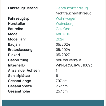
Fahrzeugzustand
Gebrauchtfahrzeug
Nichtraucherfahrzeug
Fahrzeugtyp
Wohnwagen
Hersteller
Weinsberg
Baureihe
CaraOne
Modell
480 QDK
Modelljahr
2024
Baujahr
05/2024
Erstzulassung
05/2024
Pickerl
05/2027
Gasprüfung
neu bei Verkauf
Interne ID
WKN51356JRW510093
Anzahl der Achsen
1
Schlafplätze
6
Gesamtlänge
707 cm
Gesamtbreite
232 cm
Gesamthöhe
257 cm