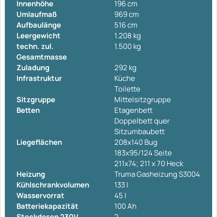
Innenhöhe
196 cm
Umlaufmaß
969 cm
Aufbaulänge
516 cm
Leergewicht
1.208 kg
techn. zul.
1.500 kg
Gesamtmasse
Zuladung
292 kg
Infrastruktur
Küche
Toilette
Sitzgruppe
Mittelsitzgruppe
Betten
Etagenbett
Doppelbett quer
Sitzumbaubett
Liegeflächen
208x140 Bug
183x95/124 Seite
211x74; 211 x 70 Heck
Heizung
Truma Gasheizung S3004
Kühlschrankvolumen
133 l
Wasservorrat
45 l
Batteriekapazität
100 Ah
Steckdosen 230V
2