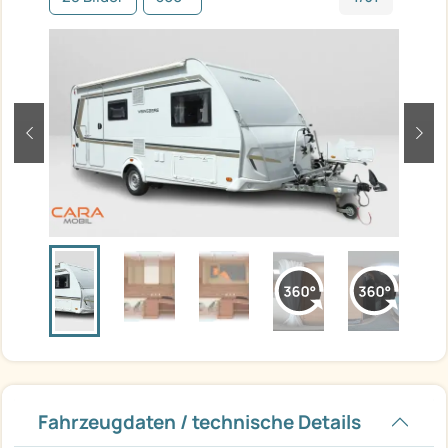
zurück
weit
Fahrzeugdaten / technische Details