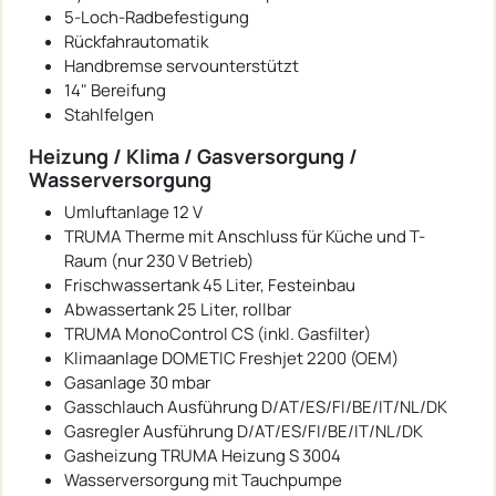
5-Loch-Radbefestigung
Rückfahrautomatik
Handbremse servounterstützt
14" Bereifung
Stahlfelgen
Heizung / Klima / Gasversorgung /
Wasserversorgung
Umluftanlage 12 V
TRUMA Therme mit Anschluss für Küche und T-
Raum (nur 230 V Betrieb)
Frischwassertank 45 Liter, Festeinbau
Abwassertank 25 Liter, rollbar
TRUMA MonoControl CS (inkl. Gasfilter)
Klimaanlage DOMETIC Freshjet 2200 (OEM)
Gasanlage 30 mbar
Gasschlauch Ausführung D/AT/ES/FI/BE/IT/NL/DK
Gasregler Ausführung D/AT/ES/FI/BE/IT/NL/DK
Gasheizung TRUMA Heizung S 3004
Wasserversorgung mit Tauchpumpe