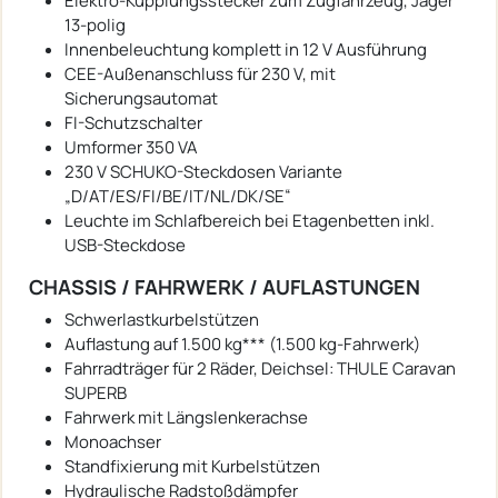
Elektro-Kupplungsstecker zum Zugfahrzeug, Jäger
13-polig
Innenbeleuchtung komplett in 12 V Ausführung
CEE-Außenanschluss für 230 V, mit
Sicherungsautomat
FI-Schutzschalter
Umformer 350 VA
230 V SCHUKO-Steckdosen Variante
„D/AT/ES/FI/BE/IT/NL/DK/SE“
Leuchte im Schlafbereich bei Etagenbetten inkl.
USB-Steckdose
CHASSIS / FAHRWERK / AUFLASTUNGEN
Schwerlastkurbelstützen
Auflastung auf 1.500 kg*** (1.500 kg-Fahrwerk)
Fahrradträger für 2 Räder, Deichsel: THULE Caravan
SUPERB
Fahrwerk mit Längslenkerachse
Monoachser
Standfixierung mit Kurbelstützen
Hydraulische Radstoßdämpfer