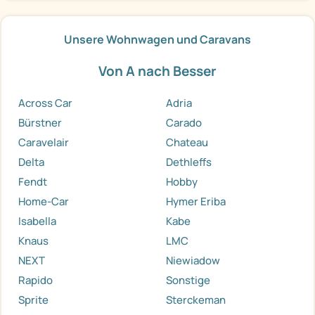
Unsere Wohnwagen und Caravans
Von A nach Besser
Across Car
Adria
Bürstner
Carado
Caravelair
Chateau
Delta
Dethleffs
Fendt
Hobby
Home-Car
Hymer Eriba
Isabella
Kabe
Knaus
LMC
NEXT
Niewiadow
Rapido
Sonstige
Sprite
Sterckeman