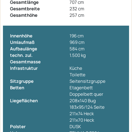
Gesamtlänge
707 cm
Gesamtbreite
232 cm
Gesamthöhe
257 cm
Innenhöhe
196 cm
Umlaufmaß
969 cm
Aufbaulänge
584 cm
techn. zul.
1.500 kg
Gesamtmasse
Infrastruktur
Küche
Toilette
Sitzgruppe
Seitensitzgruppe
Betten
Etagenbett
Doppelbett quer
Liegeflächen
208x140 Bug
183x95/124 Seite
211x74 Heck
211x70 Heck
Polster
DUSK