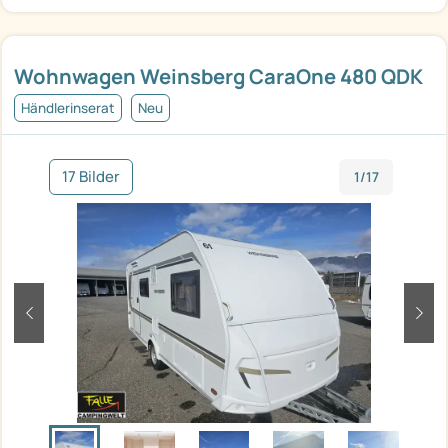
Wohnwagen Weinsberg CaraOne 480 QDK
Händlerinserat
Neu
17 Bilder
1/17
zurück
weit