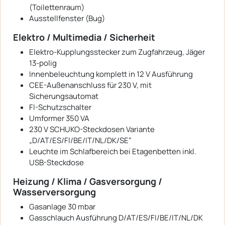
(Toilettenraum)
Ausstellfenster (Bug)
Elektro / Multimedia / Sicherheit
Elektro-Kupplungsstecker zum Zugfahrzeug, Jäger
13-polig
Innenbeleuchtung komplett in 12 V Ausführung
CEE-Außenanschluss für 230 V, mit
Sicherungsautomat
FI-Schutzschalter
Umformer 350 VA
230 V SCHUKO-Steckdosen Variante
„D/AT/ES/FI/BE/IT/NL/DK/SE“
Leuchte im Schlafbereich bei Etagenbetten inkl.
USB-Steckdose
Heizung / Klima / Gasversorgung /
Wasserversorgung
Gasanlage 30 mbar
Gasschlauch Ausführung D/AT/ES/FI/BE/IT/NL/DK