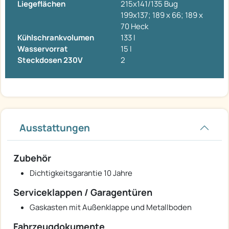
Liegeflächen
215x141/135 Bug
199x137; 189 x 66; 189 x
70 Heck
Kühlschrankvolumen
133 l
Wasservorrat
15 l
Steckdosen 230V
2
Ausstattungen
Zubehör
Dichtigkeitsgarantie 10 Jahre
Serviceklappen / Garagentüren
Gaskasten mit Außenklappe und Metallboden
Fahrzeugdokumente