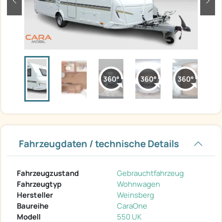
zurück
weit
Fahrzeugdaten / technische Details
Fahrzeugzustand
Gebrauchtfahrzeug
Fahrzeugtyp
Wohnwagen
Hersteller
Weinsberg
Baureihe
CaraOne
Modell
550 UK