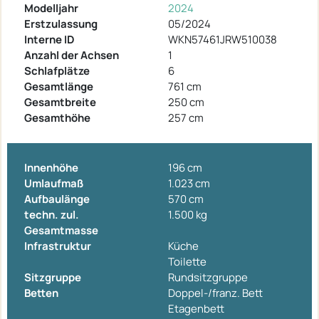
Modelljahr
2024
Erstzulassung
05/2024
Interne ID
WKN57461JRW510038
Anzahl der Achsen
1
Schlafplätze
6
Gesamtlänge
761 cm
Gesamtbreite
250 cm
Gesamthöhe
257 cm
Innenhöhe
196 cm
Umlaufmaß
1.023 cm
Aufbaulänge
570 cm
techn. zul.
1.500 kg
Gesamtmasse
Infrastruktur
Küche
Toilette
Sitzgruppe
Rundsitzgruppe
Betten
Doppel-/franz. Bett
Etagenbett