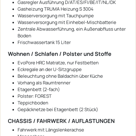
Gasregler Ausführung D/AT/ES/FI/BE/IT/NL/DK
Gasheizung TRUMA Heizung S 3004
Wasserversorgung mit Tauchpumpe
Wasserversorgung mit Einhebel-Mischbatterie
Zentrale Abwasserführung, ein Außenabfluss unter
Boden
Frischwassertank 15 Liter
Wohnen / Schlafen / Polster und Stoffe
EvoPore HRC Matratze, nur Festbetten
Eckregale an der U-Sitzgruppe
Beleuchtung ohne Baldachin über Küche
Vorhang als Raumtrenner
Etagenbett (2-fach)
Polster: FOREST
Teppichboden
Gepäcknetze bei Etagenbett (2 Stück)
CHASSIS / FAHRWERK / AUFLASTUNGEN
Fahrwerk mit Längslenkerachse