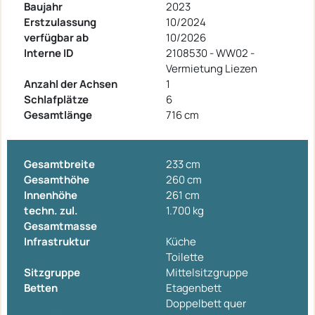
Baujahr
2023
Erstzulassung
10/2024
verfügbar ab
10/2026
Interne ID
2108530 - WW02 -
Vermietung Liezen
Anzahl der Achsen
1
Schlafplätze
6
Gesamtlänge
716 cm
Gesamtbreite
233 cm
Gesamthöhe
260 cm
Innenhöhe
261 cm
techn. zul.
1.700 kg
Gesamtmasse
Infrastruktur
Küche
Toilette
Sitzgruppe
Mittelsitzgruppe
Betten
Etagenbett
Doppelbett quer