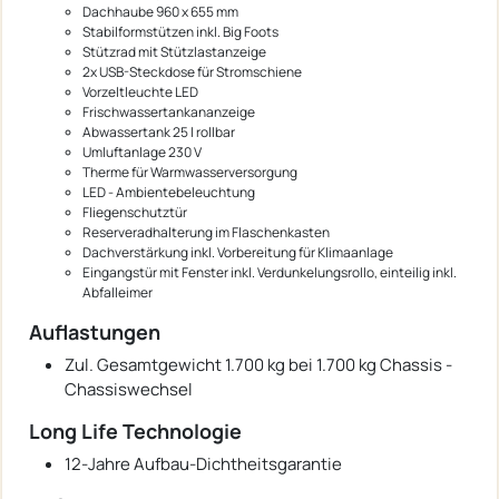
Dachhaube 960 x 655 mm
Stabilformstützen inkl. Big Foots
Stützrad mit Stützlastanzeige
2x USB-Steckdose für Stromschiene
Vorzeltleuchte LED
Frischwassertankananzeige
Abwassertank 25 l rollbar
Umluftanlage 230 V
Therme für Warmwasserversorgung
LED - Ambientebeleuchtung
Fliegenschutztür
Reserveradhalterung im Flaschenkasten
Dachverstärkung inkl. Vorbereitung für Klimaanlage
Eingangstür mit Fenster inkl. Verdunkelungsrollo, einteilig inkl.
Abfalleimer
Auflastungen
Zul. Gesamtgewicht 1.700 kg bei 1.700 kg Chassis -
Chassiswechsel
Long Life Technologie
12-Jahre Aufbau-Dichtheitsgarantie