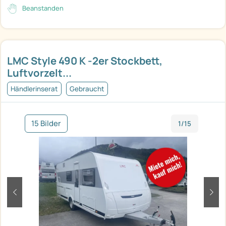
Beanstanden
LMC Style 490 K -2er Stockbett,
Luftvorzelt...
Händlerinserat
Gebraucht
15 Bilder
1/15
zurück
weit