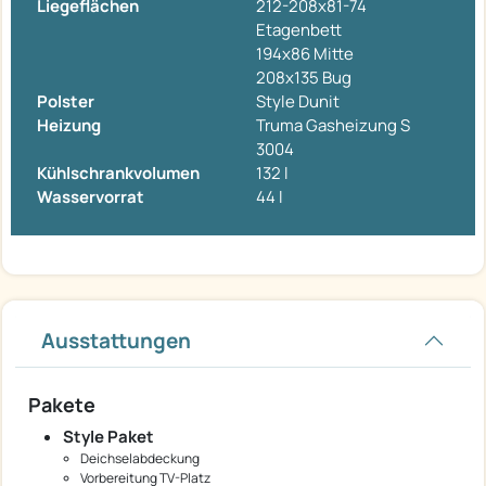
Liegeflächen
212-208x81-74
Etagenbett
194x86 Mitte
208x135 Bug
Polster
Style Dunit
Heizung
Truma Gasheizung S
3004
Kühlschrankvolumen
132 l
Wasservorrat
44 l
Ausstattungen
Pakete
Style Paket
Deichselabdeckung
Vorbereitung TV-Platz