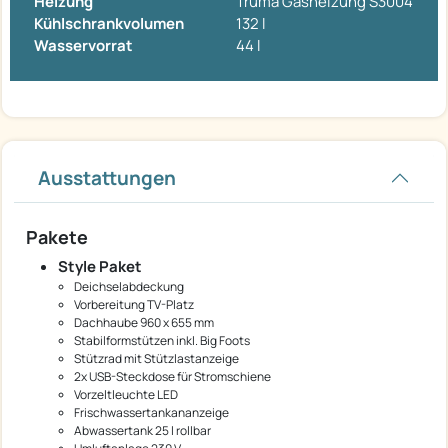
Heizung
Truma Gasheizung S3004
Kühlschrankvolumen
132 l
Wasservorrat
44 l
Ausstattungen
Pakete
Style Paket
Deichselabdeckung
Vorbereitung TV-Platz
Dachhaube 960 x 655 mm
Stabilformstützen inkl. Big Foots
Stützrad mit Stützlastanzeige
2x USB-Steckdose für Stromschiene
Vorzeltleuchte LED
Frischwassertankananzeige
Abwassertank 25 l rollbar