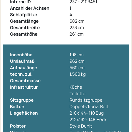
Interne ID
237 - 2109451
Anzahl der Achsen
1
Schlafplätze
4
Gesamtlänge
682 cm
Gesamtbreite
233 cm
Gesamthöhe
261 cm
Innenhöhe
198 cm
Umlaufmaß
962 cm
Aufbaulänge
560 cm
techn. zul.
1.500 kg
Gesamtmasse
Infrastruktur
Küche
Toilette
Sitzgruppe
Rundsitzgruppe
Betten
Doppel-/franz. Bett
Liegeflächen
210x144- 110 Bug
212x132- 148 Heck
Polster
Style Dunit