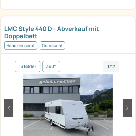
LMC Style 440 D - Abverkauf mit
Doppelbett
Händlerinserat
Gebraucht
13 Bilder
360°
1/17
zurück
weit