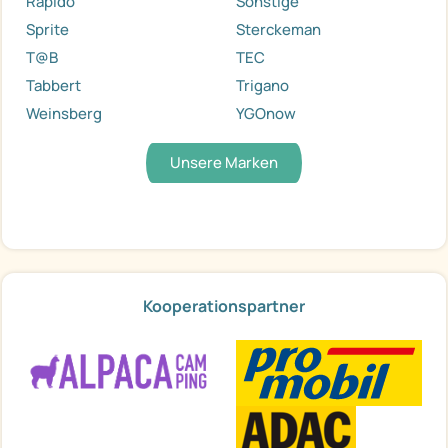
Rapido
Sonstige
Sprite
Sterckeman
T@B
TEC
Tabbert
Trigano
Weinsberg
YGOnow
Unsere Marken
Kooperationspartner