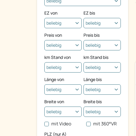
EZ von
EZ bis
Preis von
Preis bis
km Stand von
km Stand bis
Länge von
Länge bis
Breite von
Breite bis
mit Video
mit 360°VR
PLZ (nur A)