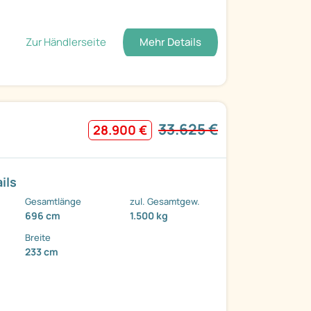
Zur Händlerseite
Mehr Details
33.625 €
28.900 €
ils
Gesamtlänge
zul. Gesamtgew.
696 cm
1.500 kg
Breite
233 cm