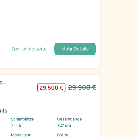
Zur Händlerseite
Mehr Details
c..
29.900 €
29.500 €
ils
Schlafplätze
Gesamtlänge
5
727 cm
Modelljahr
Breite