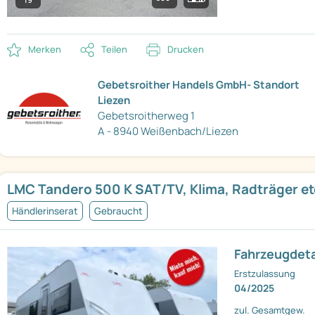
Merken
Teilen
Drucken
Gebetsroither Handels GmbH- Standort
Liezen
Gebetsroitherweg 1
A - 8940 Weißenbach/Liezen
LMC Tandero 500 K SAT/TV, Klima, Radträger et
Händlerinserat
Gebraucht
Fahrzeugdeta
Erstzulassung
04/2025
zul. Gesamtgew.