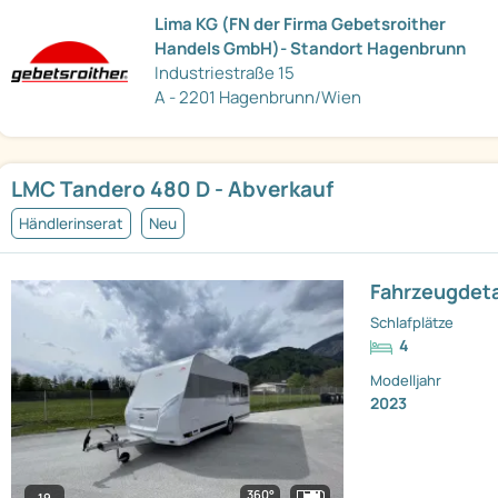
Lima KG (FN der Firma Gebetsroither
Handels GmbH)- Standort Hagenbrunn
Industriestraße 15
A - 2201 Hagenbrunn/Wien
LMC Tandero 480 D - Abverkauf
Händlerinserat
Neu
Fahrzeugdeta
Schlafplätze
4
Modelljahr
2023
360°
19