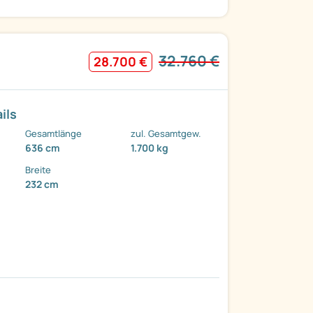
32.760 €
28.700 €
ils
Gesamtlänge
zul. Gesamtgew.
636 cm
1.700 kg
Breite
232 cm