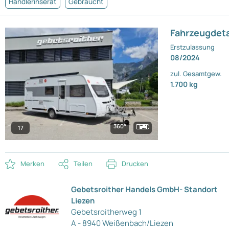
Händlerinserat
Gebraucht
Fahrzeugdeta
Erstzulassung
08/2024
zul. Gesamtgew.
1.700 kg
360°
17
Merken
Teilen
Drucken
Gebetsroither Handels GmbH- Standort
Liezen
Gebetsroitherweg 1
A - 8940 Weißenbach/Liezen