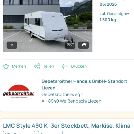
06/2026
zul. Gesamtgew.
1.500 kg
360°
11
Merken
Teilen
Drucken
Gebetsroither Handels GmbH- Standort
Liezen
Gebetsroitherweg 1
A - 8940 Weißenbach/Liezen
LMC Style 490 K -3er Stockbett, Markise, Klima