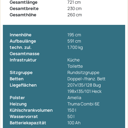
Gesamtlänge
721 cm
Gesamtbreite
230 cm
Gesamthöhe
260 cm
Innenhöhe
195 cm
Aufbaulänge
591 cm
techn. zul.
1.700 kg
Gesamtmasse
Infrastruktur
Küche
Toilette
Sitzgruppe
Rundsitzgruppe
Betten
Doppel-/franz. Bett
Liegeflächen
207x135/128 Bug
198x135/101 Heck
Polster
Amelia
Heizung
Truma Combi 6E
Kühlschrankvolumen
150 l
Wasservorrat
50 l
Batteriekapazität
100 Ah