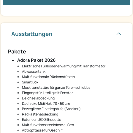
Ausstattungen
Pakete
Adora Paket 2026
Elektrische Fußbodenerwärmung mit Transformator
Abwassertank
Multifunktionale Rückenstützen
Smart Box
Moskitonetztüre für ganze Türe - schiebbar
Eingangstür 1-teilig mit Fenster
Deichselabdeckung
Dachluke Midi Heki 70 x 50 cm
Bewegliche Einstiegstufe (Stockerl)
Radkastenabdeckung
Exterieur LED Silhouette
Multifunktionssteckdose außen
Abtropftasse für Geschirr