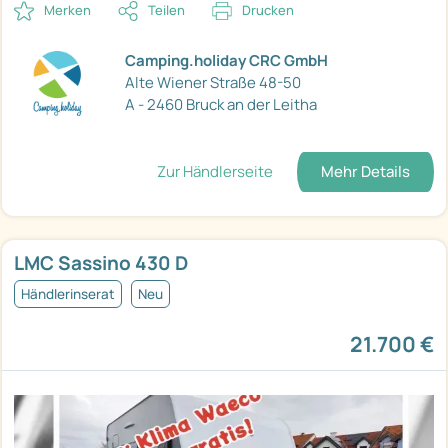
Merken
Teilen
Drucken
Camping.holiday CRC GmbH
Alte Wiener Straße 48-50
A - 2460 Bruck an der Leitha
Zur Händlerseite
Mehr Details
LMC Sassino 430 D
Händlerinserat
Neu
21.700 €