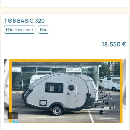
T@B BASIC 320
Händlerinserat
Neu
18.550 €
7