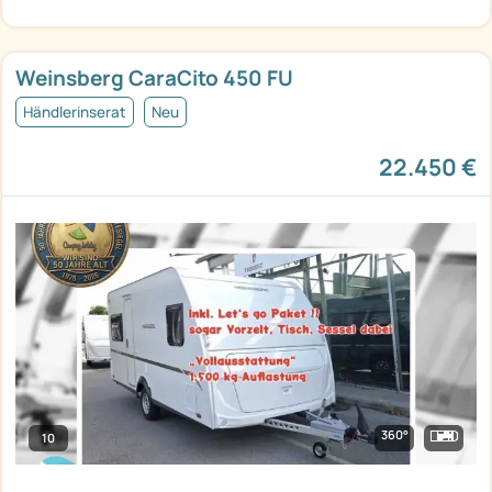
Weinsberg CaraCito 450 FU
Händlerinserat
Neu
22.450 €
360°
10