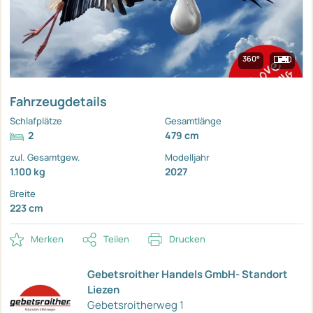
360°
Fahrzeugdetails
Schlafplätze
Gesamtlänge
2
479 cm
zul. Gesamtgew.
Modelljahr
1.100 kg
2027
Breite
223 cm
Merken
Teilen
Drucken
Gebetsroither Handels GmbH- Standort
Liezen
Gebetsroitherweg 1