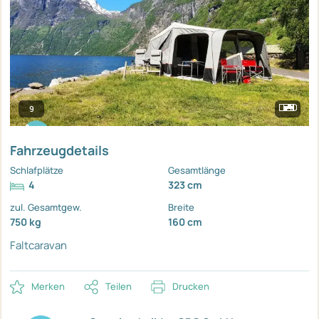
9
Fahrzeugdetails
Schlafplätze
Gesamtlänge
4
323 cm
zul. Gesamtgew.
Breite
750 kg
160 cm
Faltcaravan
Merken
Teilen
Drucken