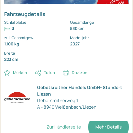
Fahrzeugdetails
Schlafplätze
Gesamtlänge
3
530 cm
zul. Gesamtgew.
Modelljahr
1.100 kg
2027
Breite
223 cm
Merken
Teilen
Drucken
Gebetsroither Handels GmbH- Standort
Liezen
Gebetsroitherweg 1
A - 8940 Weißenbach/Liezen
Zur Händlerseite
Mehr Details