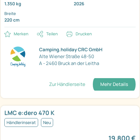
1.350 kg
2026
Breite
220 cm
Merken
Teilen
Drucken
Camping.holiday CRC GmbH
Alte Wiener Straße 48-50
A - 2460 Bruck an der Leitha
Zur Händlerseite
Mehr Details
LMC e:dero 470 K
Händlerinserat
Neu
19.800 €