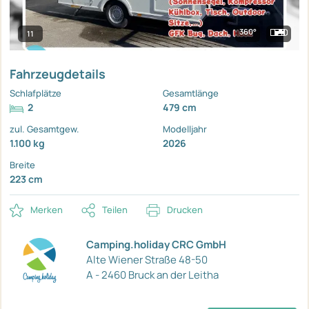
360°
11
Fahrzeugdetails
Schlafplätze
Gesamtlänge
2
479 cm
zul. Gesamtgew.
Modelljahr
1.100 kg
2026
Breite
223 cm
Merken
Teilen
Drucken
Camping.holiday CRC GmbH
Alte Wiener Straße 48-50
A - 2460 Bruck an der Leitha