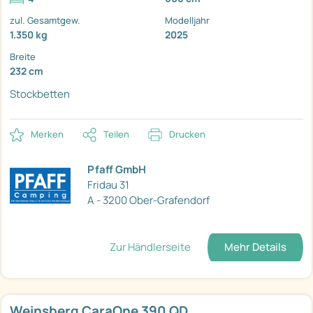
zul. Gesamtgew.
Modelljahr
1.350 kg
2025
Breite
232 cm
Stockbetten
Merken
Teilen
Drucken
Pfaff GmbH
Fridau 31
A - 3200 Ober-Grafendorf
Zur Händlerseite
Mehr Details
Weinsberg CaraOne 390 QD