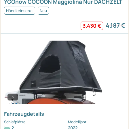
YGOnow COCOON Maggiolina Nur DACHZELT
Händlerinserat
Neu
4.187 €
3.430 €
3
Fahrzeugdetails
Schlafplätze
Modelljahr
2
2022