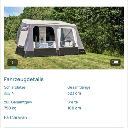
7
Fahrzeugdetails
Schlafplätze
Gesamtlänge
4
323 cm
zul. Gesamtgew.
Breite
750 kg
160 cm
Faltcaravan