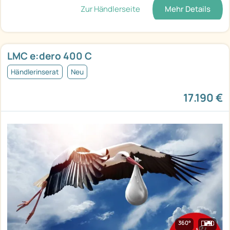
Zur Händlerseite
Mehr Details
LMC e:dero 400 C
Händlerinserat
Neu
17.190 €
360°