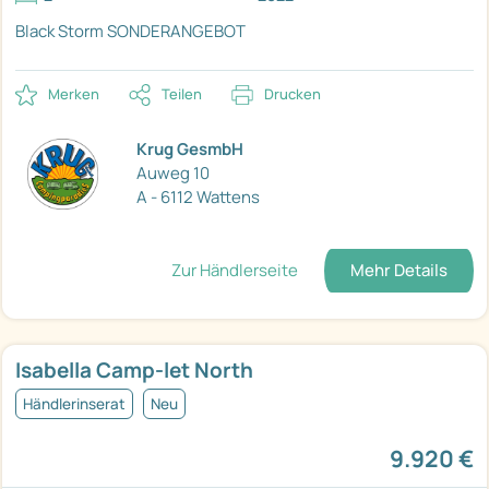
Black Storm
SONDERANGEBOT
Merken
Teilen
Drucken
Krug GesmbH
Auweg 10
A - 6112 Wattens
Zur Händlerseite
Mehr Details
Isabella Camp-let North
Händlerinserat
Neu
9.920 €