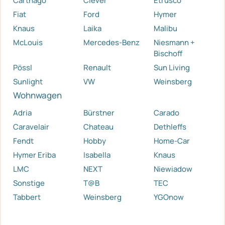
Carthago
Clever
Etrusco
Fiat
Ford
Hymer
Knaus
Laika
Malibu
McLouis
Mercedes-Benz
Niesmann +
Bischoff
Pössl
Renault
Sun Living
Sunlight
VW
Weinsberg
Wohnwagen
Adria
Bürstner
Carado
Caravelair
Chateau
Dethleffs
Fendt
Hobby
Home-Car
Hymer Eriba
Isabella
Knaus
LMC
NEXT
Niewiadow
Sonstige
T@B
TEC
Tabbert
Weinsberg
YGOnow