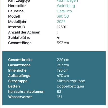
Fahrzeugtyp
Wohnwagen
Hersteller
Weinsberg
Baureihe
CaraCito
Modell
390 QD
Modelljahr
2026
Interne ID
12601
Anzahl der Achsen
1
Schlafplätze
4
Gesamtlänge
593 cm
Gesamtbreite
220 cm
Gesamthöhe
257 cm
Innenhöhe
196 cm
Aufbaulänge
470 cm
Sitzgruppe
Mittelsitzgruppe
Betten
Doppelbett quer
Kühlschrankvolumen
83 l
Wasservorrat
15 l