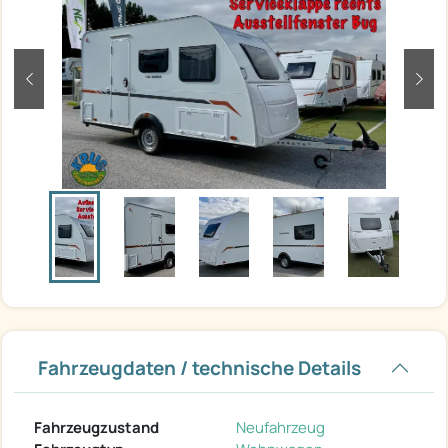
zurück
weit
Fahrzeugdaten / technische Details
Fahrzeugzustand
Neufahrzeug