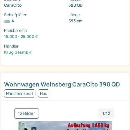
CaraCito
390 QD
Schlafplätze
Länge
4
593 cm
Preisbereich
15.000 - 25.000 €
Händler
Krug GesmbH
Wohnwagen Weinsberg CaraCito 390 QD
Händlerinserat
Neu
12 Bilder
1/12