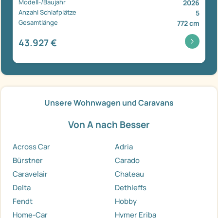
Modell-/Baujahr
2026
Anzahl Schlafplätze
5
Gesamtlänge
772 cm
43.927 €
Unsere Wohnwagen und Caravans
Von A nach Besser
Across Car
Adria
Bürstner
Carado
Caravelair
Chateau
Delta
Dethleffs
Fendt
Hobby
Home-Car
Hymer Eriba