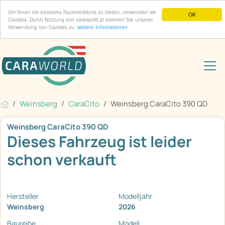
Um Ihnen ein besseres Nutzererlebnis zu bieten, verwenden wir
OK
Cookies. Durch Nutzung von caraworld.at stimmen Sie unserer
Verwendung von Cookies zu.
weitere Informationen
Weinsberg
CaraCito
Weinsberg CaraCito 390 QD
Weinsberg CaraCito 390 QD
Dieses Fahrzeug ist leider
schon verkauft
Hersteller
Modelljahr
Weinsberg
2026
Baureihe
Modell