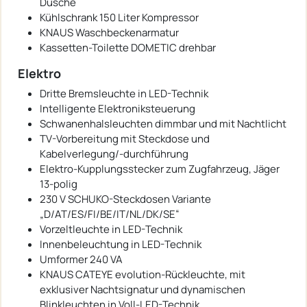
Dusche
Kühlschrank 150 Liter Kompressor
KNAUS Waschbeckenarmatur
Kassetten-Toilette DOMETIC drehbar
Elektro
Dritte Bremsleuchte in LED-Technik
Intelligente Elektroniksteuerung
Schwanenhalsleuchten dimmbar und mit Nachtlicht
TV-Vorbereitung mit Steckdose und
Kabelverlegung/-durchführung
Elektro-Kupplungsstecker zum Zugfahrzeug, Jäger
13-polig
230 V SCHUKO-Steckdosen Variante
„D/AT/ES/FI/BE/IT/NL/DK/SE“
Vorzeltleuchte in LED-Technik
Innenbeleuchtung in LED-Technik
Umformer 240 VA
KNAUS CATEYE evolution-Rückleuchte, mit
exklusiver Nachtsignatur und dynamischen
Blinkleuchten in Voll-LED-Technik