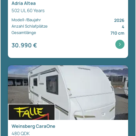
Adria Altea
502 UL 60 Years
Modell-/Baujahr
2026
Anzahl Schlafplätze
4
Gesamtlänge
710 cm
30.990 €
Weinsberg CaraOne
480 QDK