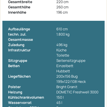
Gesamtbreite
220 cm
Gesamthöhe
260 cm
Innenhöhe
196 cm
Aufbaulänge
610 cm
techn. zul.
1.800 kg
Gesamtmasse
Zuladung
496 kg
Infrastruktur
Küche
Toilette
Sitzgruppe
Seitensitzgruppe
Betten
Einzelbett
Hubbett
Liegeflächen
200x156 Bug
199x122/108 Heck
Polster
Bright Granit
Heizung
DOMETIC Freshwell 3000
Kühlschrankvolumen
150 l
Wasservorrat
45 l