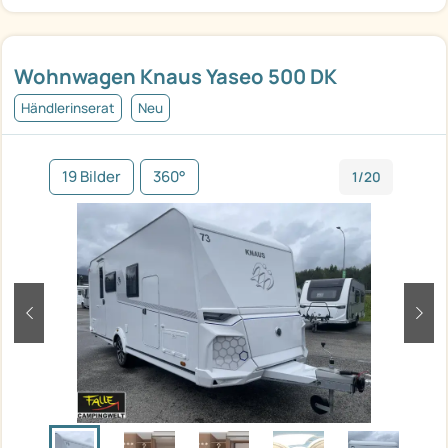
Wohnwagen Knaus Yaseo 500 DK
Händlerinserat
Neu
19 Bilder
360°
1/20
zurück
weit