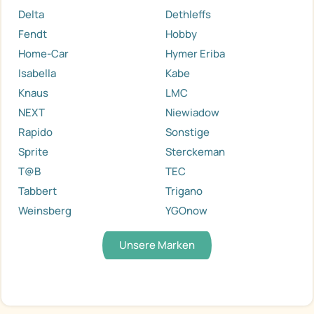
Delta
Dethleffs
Fendt
Hobby
Home-Car
Hymer Eriba
Isabella
Kabe
Knaus
LMC
NEXT
Niewiadow
Rapido
Sonstige
Sprite
Sterckeman
T@B
TEC
Tabbert
Trigano
Weinsberg
YGOnow
Unsere Marken