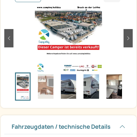
zurück
weit
Fahrzeugdaten / technische Details