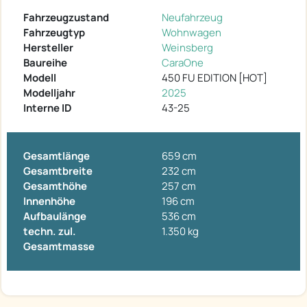
Fahrzeugzustand
Neufahrzeug
Fahrzeugtyp
Wohnwagen
Hersteller
Weinsberg
Baureihe
CaraOne
Modell
450 FU EDITION [HOT]
Modelljahr
2025
Interne ID
43-25
Gesamtlänge
659 cm
Gesamtbreite
232 cm
Gesamthöhe
257 cm
Innenhöhe
196 cm
Aufbaulänge
536 cm
techn. zul.
1.350 kg
Gesamtmasse