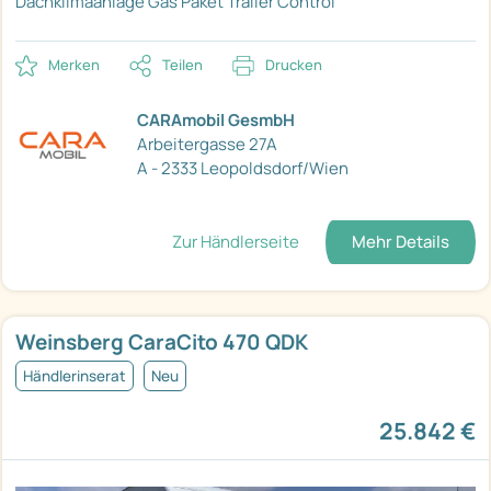
Dachklimaanlage
Gas Paket
Trailer Control
Merken
Teilen
Drucken
CARAmobil GesmbH
Arbeitergasse 27A
A - 2333 Leopoldsdorf/Wien
Zur Händlerseite
Mehr Details
Weinsberg CaraCito 470 QDK
Händlerinserat
Neu
25.842 €