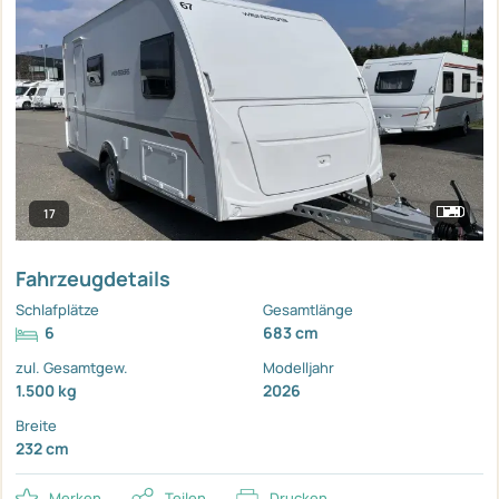
17
Fahrzeugdetails
Schlafplätze
Gesamtlänge
6
683 cm
zul. Gesamtgew.
Modelljahr
1.500 kg
2026
Breite
232 cm
Merken
Teilen
Drucken