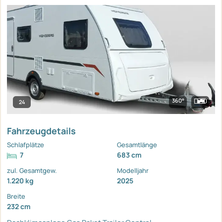
360°
24
Fahrzeugdetails
Schlafplätze
Gesamtlänge
7
683 cm
zul. Gesamtgew.
Modelljahr
1.220 kg
2025
Breite
232 cm