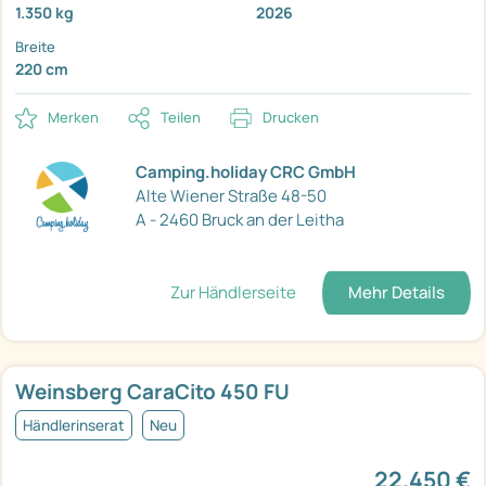
1.350 kg
2026
Breite
220 cm
Merken
Teilen
Drucken
Camping.holiday CRC GmbH
Alte Wiener Straße 48-50
A - 2460 Bruck an der Leitha
Zur Händlerseite
Mehr Details
Weinsberg CaraCito 450 FU
Händlerinserat
Neu
22.450 €