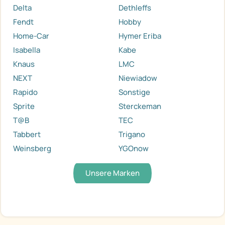
Delta
Dethleffs
Fendt
Hobby
Home-Car
Hymer Eriba
Isabella
Kabe
Knaus
LMC
NEXT
Niewiadow
Rapido
Sonstige
Sprite
Sterckeman
T@B
TEC
Tabbert
Trigano
Weinsberg
YGOnow
Unsere Marken