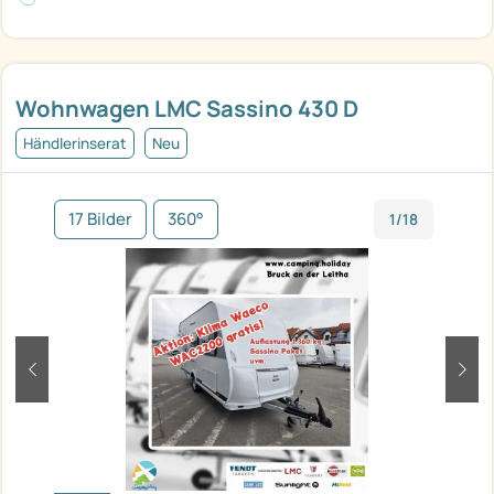
Wohnwagen LMC Sassino 430 D
Händlerinserat
Neu
17 Bilder
360°
1/18
zurück
weit