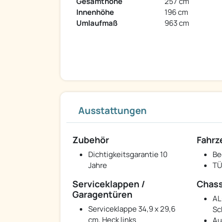
Gesamthöhe
257 cm
Innenhöhe
196 cm
Umlaufmaß
963 cm
Ausstattungen
Zubehör
Fahr
Dichtigkeitsgarantie 10
Be
Jahre
TÜ
Serviceklappen /
Chass
Garagentüren
AL
Serviceklappe 34,9 x 29,6
Sc
cm, Heck links
Au