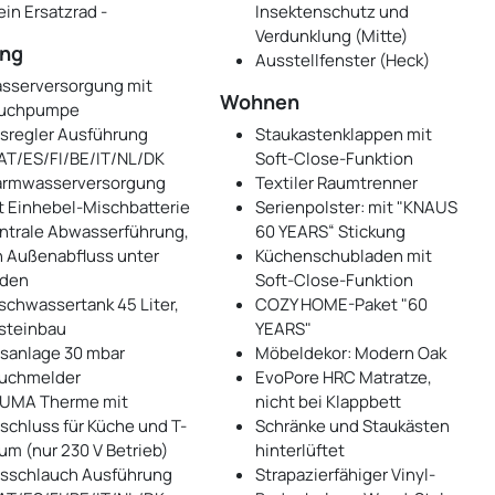
ein Ersatzrad -
Insektenschutz und
Verdunklung (Mitte)
ung
Ausstellfenster (Heck)
sserversorgung mit
Wohnen
uchpumpe
sregler Ausführung
Staukastenklappen mit
AT/ES/FI/BE/IT/NL/DK
Soft-Close-Funktion
rmwasserversorgung
Textiler Raumtrenner
t Einhebel-Mischbatterie
Serienpolster: mit "KNAUS
ntrale Abwasserführung,
60 YEARS“ Stickung
n Außenabfluss unter
Küchenschubladen mit
den
Soft-Close-Funktion
ischwassertank 45 Liter,
COZY HOME-Paket "60
steinbau
YEARS"
sanlage 30 mbar
Möbeldekor: Modern Oak
uchmelder
EvoPore HRC Matratze,
UMA Therme mit
nicht bei Klappbett
schluss für Küche und T-
Schränke und Staukästen
um (nur 230 V Betrieb)
hinterlüftet
sschlauch Ausführung
Strapazierfähiger Vinyl-