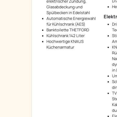
D/
elektrischer Zündung,
He
Glasabdeckung und
Spülbecken in Edelstahl
Elekt
Automatische Energiewahl
für Kühlschrank (AES)
Dr
Banktoilette THETFORD
Te
Kühlschrank 142 Liter
St
Hochwertige KNAUS
Am
Küchenarmatur
KN
Rü
Na
dy
in
Um
Sc
di
TV
St
Ka
du
El