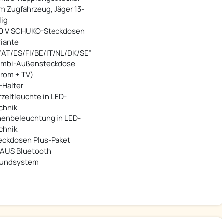
m Zugfahrzeug, Jäger 13-
lig
0 V SCHUKO-Steckdosen
riante
/AT/ES/FI/BE/IT/NL/DK/SE“
mbi-Außensteckdose
trom + TV)
-Halter
rzeltleuchte in LED-
chnik
nenbeleuchtung in LED-
chnik
eckdosen Plus-Paket
AUS Bluetooth
undsystem