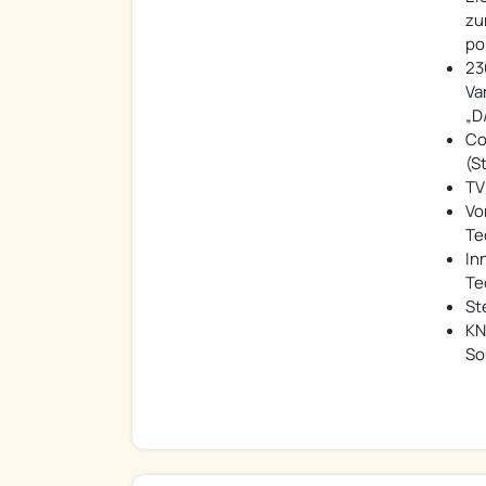
zu
po
23
Va
„D
Co
(S
TV
Vo
Te
In
Te
St
KN
So