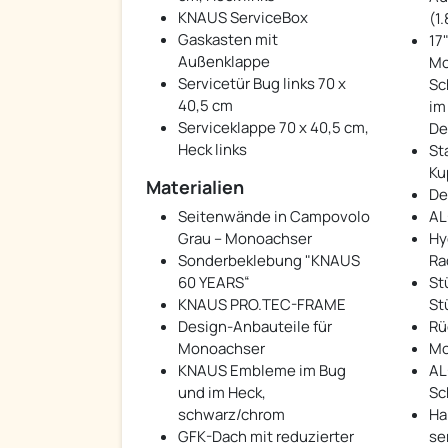
KNAUS ServiceBox
(1
Gaskasten mit
17
Außenklappe
Mo
Servicetür Bug links 70 x
Sc
40,5 cm
im
Serviceklappe 70 x 40,5 cm,
De
Heck links
St
Ku
Materialien
De
Seitenwände in Campovolo
AL
Grau – Monoachser
Hy
Sonderbeklebung "KNAUS
Ra
60 YEARS“
St
KNAUS PRO.TEC-FRAME
St
Design-Anbauteile für
Rü
Monoachser
Mo
KNAUS Embleme im Bug
AL
und im Heck,
Sc
schwarz/chrom
Ha
GFK-Dach mit reduzierter
se