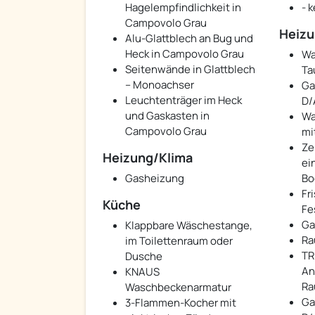
Hagelempfindlichkeit in
- k
Campovolo Grau
Heiz
Alu-Glattblech an Bug und
Heck in Campovolo Grau
Wa
Seitenwände in Glattblech
Ta
– Monoachser
Ga
Leuchtenträger im Heck
D/
und Gaskasten in
Wa
Campovolo Grau
mi
Ze
Heizung/Klima
ei
Gasheizung
Bo
Fr
Küche
Fe
Ga
Klappbare Wäschestange,
Ra
im Toilettenraum oder
TR
Dusche
An
KNAUS
Ra
Waschbeckenarmatur
Ga
3-Flammen-Kocher mit