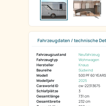
Fahrzeugdaten / technische Det
Fahrzeugzustand
Neufahrzeug
Fahrzeugtyp
Wohnwagen
Hersteller
Knaus
Baureihe
Südwind
Modell
500 PF 60 YEARS
Modelljahr
2025
Caraworld ID
cw-22313675
Schlafplätze
3
Gesamtlänge
731 cm
Gesamtbreite
232 cm