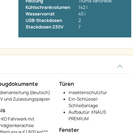
Heizung
Truma VarioHeat
Kühlschrankvolumen
142 l
Wasservorrat
45 l
USB-Steckdosen
2
Steckdosen 230V
7
zeugdokumente
Türen
dienanleitung (deutsch)
Insektenschutztür
V und Zulassungspapier
Ein-Schlüssel-
Schließanlage
is
Aufbautür: KNAUS
PREMIUM
-KO Fahrwerk mit
hräglenkerachse
Fenster
flastung auf 1.800 kg***