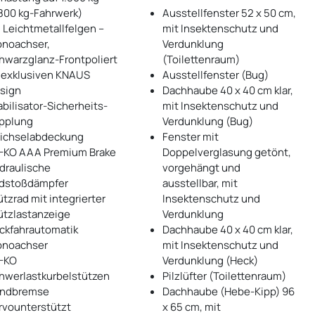
.800 kg-Fahrwerk)
Ausstellfenster 52 x 50 cm,
" Leichtmetallfelgen –
mit Insektenschutz und
noachser,
Verdunklung
hwarzglanz-Frontpoliert
(Toilettenraum)
 exklusiven KNAUS
Ausstellfenster (Bug)
sign
Dachhaube 40 x 40 cm klar,
abilisator-Sicherheits-
mit Insektenschutz und
pplung
Verdunklung (Bug)
ichselabdeckung
Fenster mit
-KO AAA Premium Brake
Doppelverglasung getönt,
draulische
vorgehängt und
dstoßdämpfer
ausstellbar, mit
ützrad mit integrierter
Insektenschutz und
ützlastanzeige
Verdunklung
ckfahrautomatik
Dachhaube 40 x 40 cm klar,
noachser
mit Insektenschutz und
-KO
Verdunklung (Heck)
hwerlastkurbelstützen
Pilzlüfter (Toilettenraum)
ndbremse
Dachhaube (Hebe-Kipp) 96
rvounterstützt
x 65 cm, mit