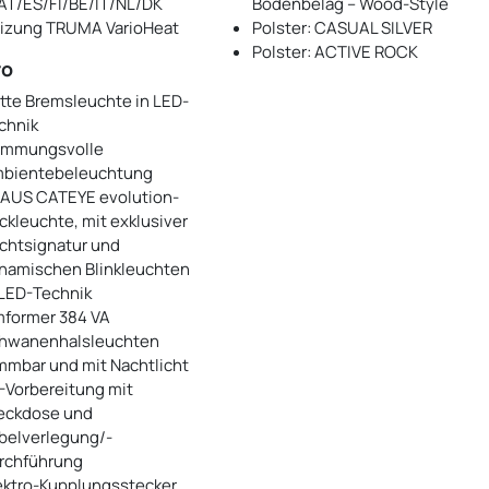
AT/ES/FI/BE/IT/NL/DK
Bodenbelag – Wood-Style
izung TRUMA VarioHeat
Polster: CASUAL SILVER
Polster: ACTIVE ROCK
ro
itte Bremsleuchte in LED-
chnik
immungsvolle
bientebeleuchtung
AUS CATEYE evolution-
ckleuchte, mit exklusiver
chtsignatur und
namischen Blinkleuchten
 LED-Technik
former 384 VA
hwanenhalsleuchten
mmbar und mit Nachtlicht
-Vorbereitung mit
eckdose und
belverlegung/-
rchführung
ektro-Kupplungsstecker