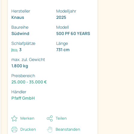
Hersteller
Modelljahr
Knaus
2025
Baureihe
Modell
Südwind
500 PF 60 YEARS
Schlafplätze
Länge
3
731 cm
ter
max. zul. Gewicht
1.800 kg
Preisbereich
25.000 - 35.000 €
Händler
Pfaff GmbH
Merken
Teilen
Drucken
Beanstanden