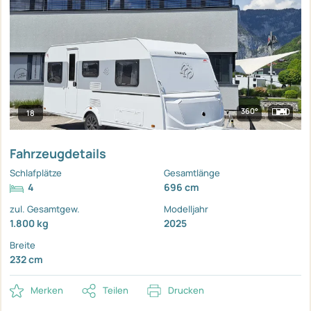
360°
18
Fahrzeugdetails
Schlafplätze
Gesamtlänge
4
696 cm
zul. Gesamtgew.
Modelljahr
1.800 kg
2025
Breite
232 cm
Merken
Teilen
Drucken