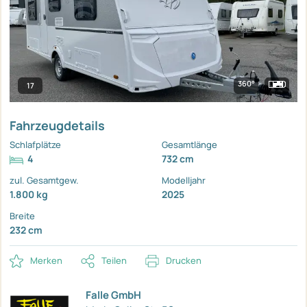
360°
17
Fahrzeugdetails
Schlafplätze
Gesamtlänge
4
732 cm
zul. Gesamtgew.
Modelljahr
1.800 kg
2025
Breite
232 cm
Merken
Teilen
Drucken
Falle GmbH