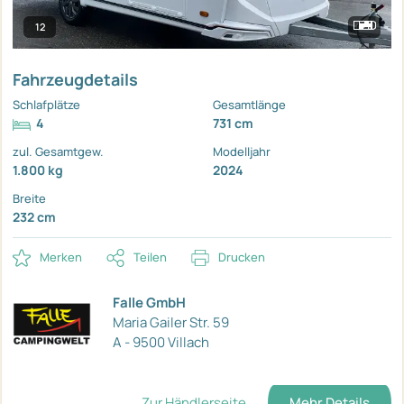
12
Fahrzeugdetails
Schlafplätze
Gesamtlänge
4
731 cm
zul. Gesamtgew.
Modelljahr
1.800 kg
2024
Breite
232 cm
Merken
Teilen
Drucken
Falle GmbH
Maria Gailer Str. 59
A - 9500 Villach
Zur Händlerseite
Mehr Details