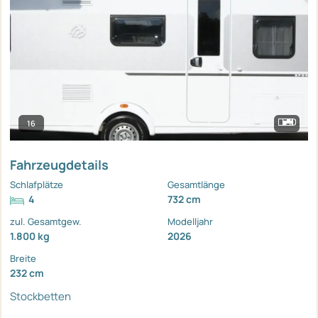
16
Fahrzeugdetails
Schlafplätze
Gesamtlänge
4
732 cm
zul. Gesamtgew.
Modelljahr
1.800 kg
2026
Breite
232 cm
Stockbetten