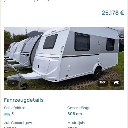
25.178 €
360°
9
Fahrzeugdetails
Schlafplätze
Gesamtlänge
3
606 cm
zul. Gesamtgew.
Modelljahr