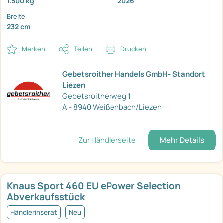
1.500 kg
2026
Breite
232 cm
Merken
Teilen
Drucken
Gebetsroither Handels GmbH- Standort
Liezen
Gebetsroitherweg 1
A - 8940 Weißenbach/Liezen
Zur Händlerseite
Mehr Details
Knaus Sport 460 EU ePower Selection
Abverkaufsstück
Händlerinserat
Neu