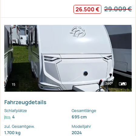
29.009 €
26.500 €
360°
15
Fahrzeugdetails
Schlafplätze
Gesamtlänge
4
695 cm
zul. Gesamtgew.
Modelljahr
1.700 kg
2024