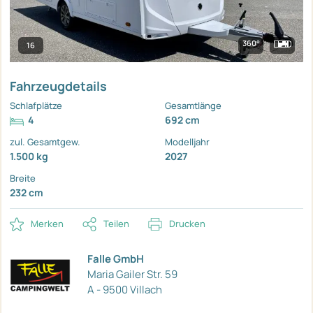
360°
16
Fahrzeugdetails
Schlafplätze
Gesamtlänge
4
692 cm
zul. Gesamtgew.
Modelljahr
1.500 kg
2027
Breite
232 cm
Merken
Teilen
Drucken
Falle GmbH
Maria Gailer Str. 59
A - 9500 Villach