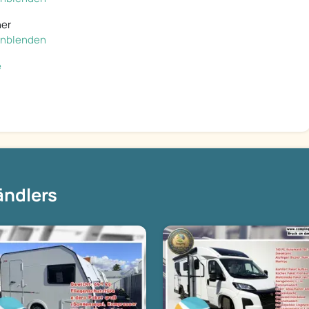
ner
einblenden
e
ändlers