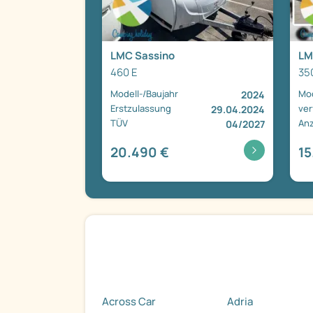
LMC Sassino
LM
460 E
35
Modell-/Baujahr
Mod
2024
Erstzulassung
ver
29.04.2024
TÜV
Anz
04/2027
20.490 €
15
Across Car
Adria