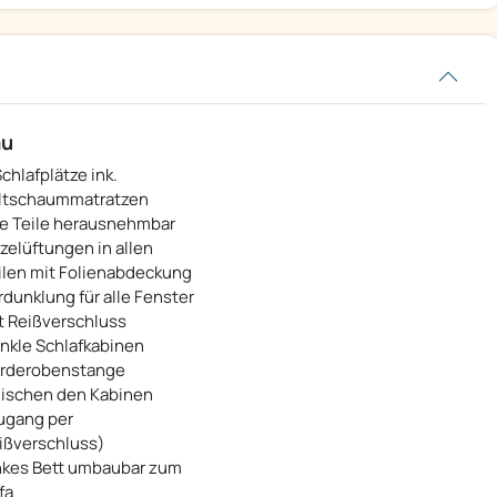
au
Schlafplätze ink.
ltschaummatratzen
le Teile herausnehmbar
zelüftungen in allen
ilen mit Folienabdeckung
rdunklung für alle Fenster
t Reißverschluss
nkle Schlafkabinen
rderobenstange
ischen den Kabinen
ugang per
ißverschluss)
nkes Bett umbaubar zum
fa