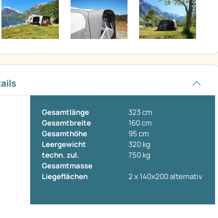
ails
Gesamtlänge
323 cm
Gesamtbreite
160 cm
Gesamthöhe
95 cm
Leergewicht
320 kg
techn. zul.
750 kg
Gesamtmasse
Liegeflächen
2 x 140x200 alternativ