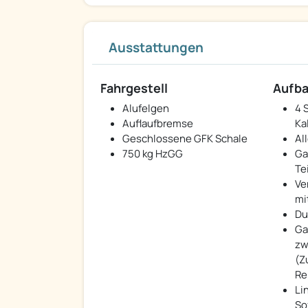
Ausstattungen
Fahrgestell
Aufb
Alufelgen
4 
Auflaufbremse
Ka
Geschlossene GFK Schale
Al
750 kg HzGG
Ga
Te
Ve
mi
Du
Ga
zw
(Z
Re
Li
So