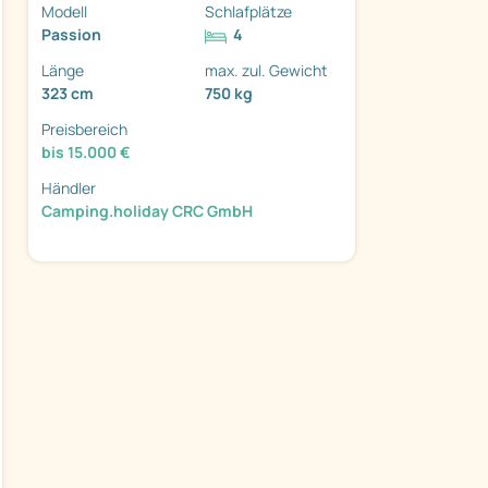
Modell
Schlafplätze
Passion
4
Länge
max. zul. Gewicht
323 cm
750 kg
Preisbereich
bis 15.000 €
Händler
ter
Camping.holiday CRC GmbH