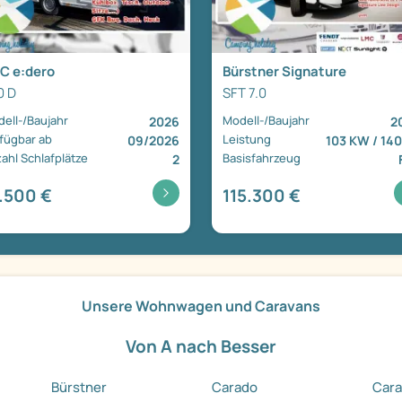
C e:dero
Bürstner Signature
0 D
SFT 7.0
ell-/Baujahr
Modell-/Baujahr
2026
2
fügbar ab
Leistung
09/2026
103 KW / 140
ahl Schlafplätze
Basisfahrzeug
2
.500 €
115.300 €
Unsere Wohnwagen und Caravans
Von A nach Besser
Bürstner
Carado
Cara