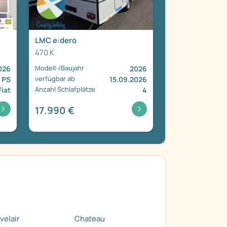
LMC e:dero
470 K
Modell-/Baujahr
026
2026
verfügbar ab
 PS
15.09.2026
Anzahl Schlafplätze
Fiat
4
17.990 €
velair
Chateau