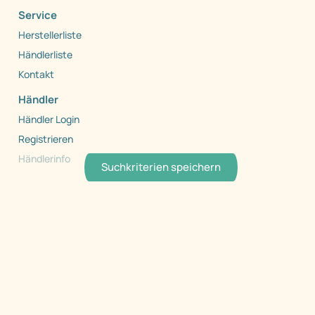
Service
Herstellerliste
Händlerliste
Kontakt
Händler
Händler Login
Registrieren
Händlerinfo
Suchkriterien speichern
Copyright 1999 - 2026 by Caraworld. Alle Rechte
vorbehalten.
AGB
Datenschutz
Barrierefreiheit
Impressum