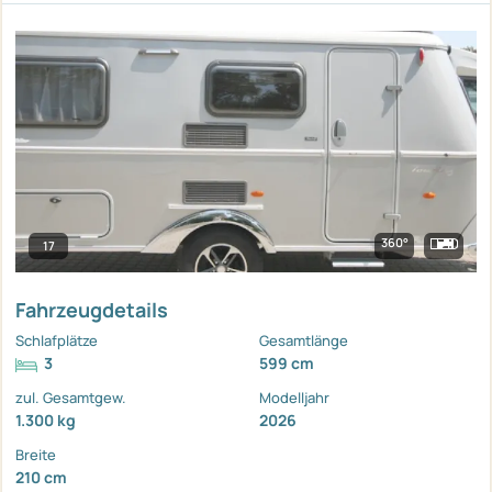
360°
17
Fahrzeugdetails
Schlafplätze
Gesamtlänge
3
599 cm
zul. Gesamtgew.
Modelljahr
1.300 kg
2026
Breite
210 cm