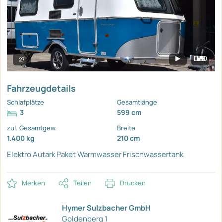
27
Fahrzeugdetails
Schlafplätze
Gesamtlänge
3
599 cm
zul. Gesamtgew.
Breite
1.400 kg
210 cm
Elektro Autark Paket
Warmwasser
Frischwassertank
Merken
Teilen
Drucken
Hymer Sulzbacher GmbH
Goldenberg 1