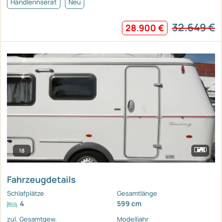
Händlerinserat
Neu
32.649 €
28.900 €
18
Fahrzeugdetails
Schlafplätze
Gesamtlänge
4
599 cm
zul. Gesamtgew.
Modelljahr