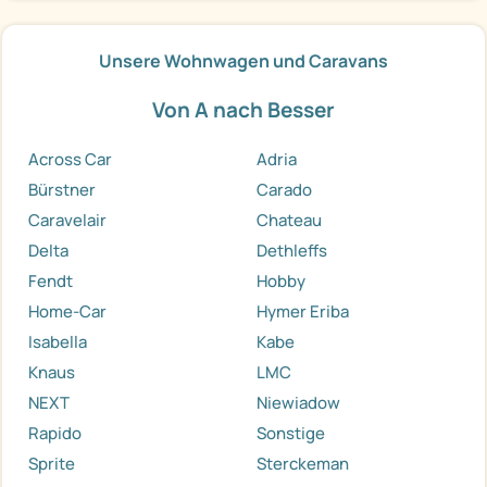
Unsere Wohnwagen und Caravans
Von A nach Besser
Across Car
Adria
Bürstner
Carado
Caravelair
Chateau
Delta
Dethleffs
Fendt
Hobby
Home-Car
Hymer Eriba
Isabella
Kabe
Knaus
LMC
NEXT
Niewiadow
Rapido
Sonstige
Sprite
Sterckeman