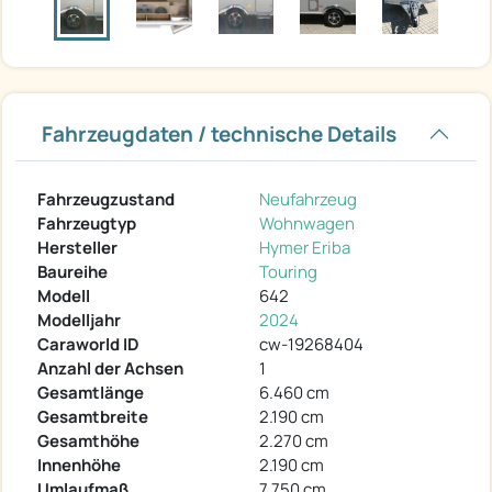
Fahrzeugdaten / technische Details
Fahrzeugzustand
Neufahrzeug
Fahrzeugtyp
Wohnwagen
Hersteller
Hymer Eriba
Baureihe
Touring
Modell
642
Modelljahr
2024
Caraworld ID
cw-19268404
Anzahl der Achsen
1
Gesamtlänge
6.460 cm
Gesamtbreite
2.190 cm
Gesamthöhe
2.270 cm
Innenhöhe
2.190 cm
Umlaufmaß
7.750 cm