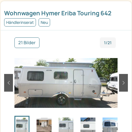
Wohnwagen Hymer Eriba Touring 642
Händlerinserat
Neu
21 Bilder
1/21
zurück
weit