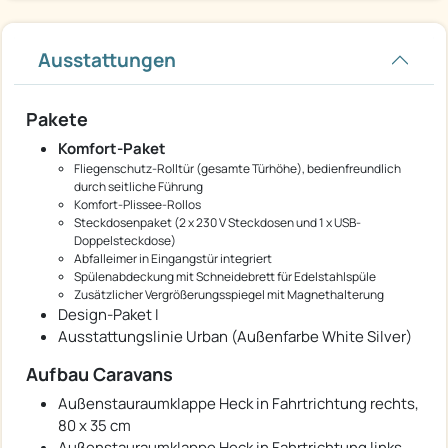
Ausstattungen
Pakete
Komfort-Paket
Fliegenschutz-Rolltür (gesamte Türhöhe), bedienfreundlich
durch seitliche Führung
Komfort-Plissee-Rollos
Steckdosenpaket (2 x 230 V Steckdosen und 1 x USB-
Doppelsteckdose)
Abfalleimer in Eingangstür integriert
Spülenabdeckung mit Schneidebrett für Edelstahlspüle
Zusätzlicher Vergrößerungsspiegel mit Magnethalterung
Design-Paket I
Ausstattungslinie Urban (Außenfarbe White Silver)
Aufbau Caravans
Außenstauraumklappe Heck in Fahrtrichtung rechts,
80 x 35 cm
Außenstauraumklappe Heck in Fahrtrichtung links,