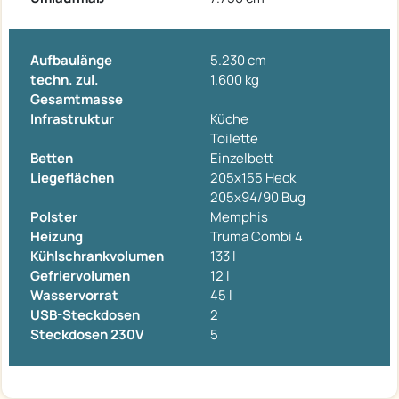
Aufbaulänge
5.230 cm
techn. zul.
1.600 kg
Gesamtmasse
Infrastruktur
Küche
Toilette
Betten
Einzelbett
Liegeflächen
205x155 Heck
205x94/90 Bug
Polster
Memphis
Heizung
Truma Combi 4
Kühlschrankvolumen
133 l
Gefriervolumen
12 l
Wasservorrat
45 l
USB-Steckdosen
2
Steckdosen 230V
5