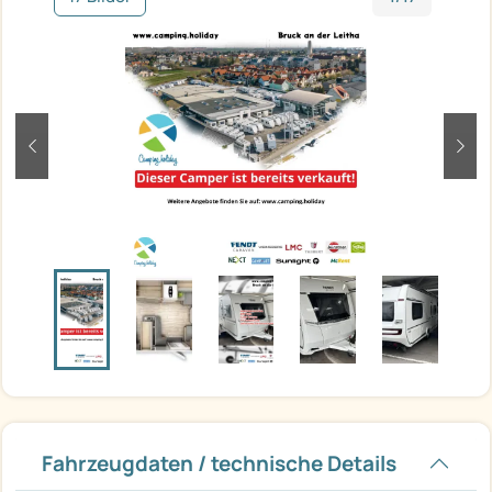
zurück
weit
Fahrzeugdaten / technische Details