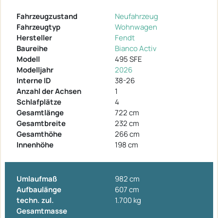
Fahrzeugzustand
Neufahrzeug
Fahrzeugtyp
Wohnwagen
Hersteller
Fendt
Baureihe
Bianco Activ
Modell
495 SFE
Modelljahr
2026
Interne ID
38-26
Anzahl der Achsen
1
Schlafplätze
4
Gesamtlänge
722 cm
Gesamtbreite
232 cm
Gesamthöhe
266 cm
Innenhöhe
198 cm
Umlaufmaß
982 cm
Aufbaulänge
607 cm
techn. zul.
1.700 kg
Gesamtmasse