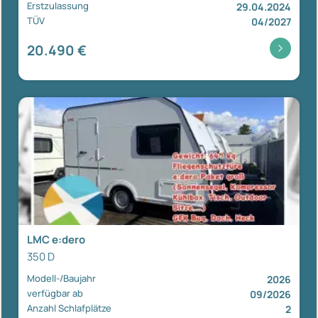
Erstzulassung
29.04.2024
TÜV
04/2027
20.490 €
LMC e:dero
350 D
Modell-/Baujahr
2026
verfügbar ab
09/2026
Anzahl Schlafplätze
2