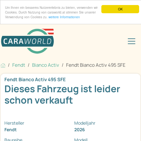
Um Ihnen ein besseres Nutzererlebnis zu bieten, verwenden wir
OK
Cookies. Durch Nutzung von caraworld.at stimmen Sie unserer
Verwendung von Cookies zu.
weitere Informationen
Fendt
Bianco Activ
Fendt Bianco Activ 495 SFE
Fendt Bianco Activ 495 SFE
Dieses Fahrzeug ist leider
schon verkauft
Hersteller
Modelljahr
Fendt
2026
Baureihe
Modell