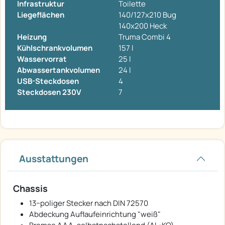
Infrastruktur
Toilette
Liegeflächen
140/127x210 Bug
140x200 Heck
Heizung
Truma Combi 4
Kühlschrankvolumen
157 l
Wasservorrat
25 l
Abwassertankvolumen
24 l
USB-Steckdosen
4
Steckdosen 230V
7
Ausstattungen
Chassis
13−poliger Stecker nach DIN 72570
Abdeckung Auflaufeinrichtung "weiß"