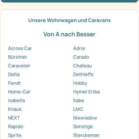
Unsere Wohnwagen und Caravans
Von A nach Besser
Across Car
Adria
Bürstner
Carado
Caravelair
Chateau
Delta
Dethleffs
Fendt
Hobby
Home-Car
Hymer Eriba
Isabella
Kabe
Knaus
LMC
NEXT
Niewiadow
Rapido
Sonstige
Sprite
Sterckeman