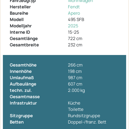
Fahrzeugtyp
Wohnwagen
Hersteller
Fendt
Baureihe
Apero
Modell
495 SFB
Modelljahr
2025
Interne ID
15-25
Gesamtlänge
722 cm
Gesamtbreite
232 cm
Gesamthöhe
266 cm
Innenhöhe
198 cm
Umlaufmaß
987 cm
Aufbaulänge
607 cm
techn. zul.
2.000 kg
Gesamtmasse
Infrastruktur
Küche
Toilette
Sitzgruppe
Rundsitzgruppe
Betten
Doppel-/franz. Bett