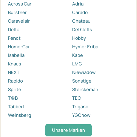
Across Car
Adria
Bürstner
Carado
Caravelair
Chateau
Delta
Dethleffs
Fendt
Hobby
Home-Car
Hymer Eriba
Isabella
Kabe
Knaus
LMC
NEXT
Niewiadow
Rapido
Sonstige
Sprite
Sterckeman
T@B
TEC
Tabbert
Trigano
Weinsberg
YGOnow
Unsere Marken