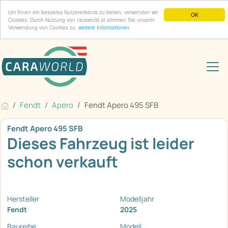
Um Ihnen ein besseres Nutzererlebnis zu bieten, verwenden wir
OK
Cookies. Durch Nutzung von caraworld.at stimmen Sie unserer
Verwendung von Cookies zu.
weitere Informationen
Fendt
Apero
Fendt Apero 495 SFB
Fendt Apero 495 SFB
Dieses Fahrzeug ist leider
schon verkauft
Hersteller
Modelljahr
Fendt
2025
Baureihe
Modell