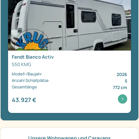
Fendt Bianco Activ
550 KMG
Modell-/Baujahr
2026
Anzahl Schlafplätze
5
Gesamtlänge
772 cm
43.927 €
Unsere Wohnwagen und Caravans