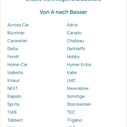
Von A nach Besser
Across Car
Adria
Bürstner
Carado
Caravelair
Chateau
Delta
Dethleffs
Fendt
Hobby
Home-Car
Hymer Eriba
Isabella
Kabe
Knaus
LMC
NEXT
Niewiadow
Rapido
Sonstige
Sprite
Sterckeman
T@B
TEC
Tabbert
Trigano