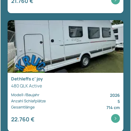
21.760 €
Dethleffs c' joy
480 QLK Active
Modell-/Baujahr
2026
Anzahl Schlafplätze
5
Gesamtlänge
714 cm
22.760 €