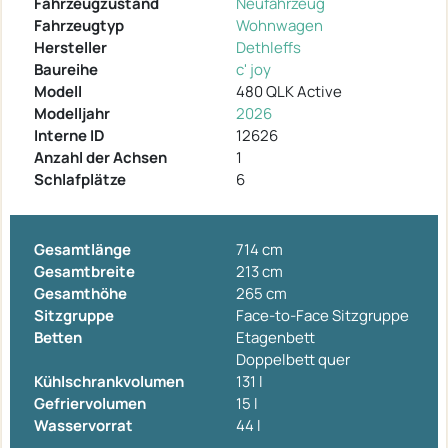
Fahrzeugzustand
Neufahrzeug
Fahrzeugtyp
Wohnwagen
Hersteller
Dethleffs
Baureihe
c' joy
Modell
480 QLK Active
Modelljahr
2026
Interne ID
12626
Anzahl der Achsen
1
Schlafplätze
6
Gesamtlänge
714 cm
Gesamtbreite
213 cm
Gesamthöhe
265 cm
Sitzgruppe
Face-to-Face Sitzgruppe
Betten
Etagenbett
Doppelbett quer
Kühlschrankvolumen
131 l
Gefriervolumen
15 l
Wasservorrat
44 l