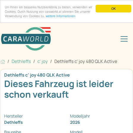
Um Ihnen ein besseres Nutzererlebnis zu bieten, verwenden wir
OK
Cookies. Durch Nutzung von caraworld.at stimmen Sie unserer
Verwendung von Cookies zu.
weitere Informationen
Dethleffs
c' joy
Dethleffs c' joy 480 QLK Active
Dethleffs c' joy 480 QLK Active
Dieses Fahrzeug ist leider
schon verkauft
Hersteller
Modelljahr
Dethleffs
2026
Baureihe
Modell