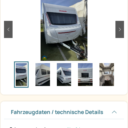
zurück
weit
Fahrzeugdaten / technische Details