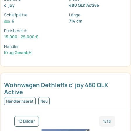
c' joy
480 QLK Active
Schlafplätze
Länge
6
714 cm
Preisbereich
15.000 - 25.000 €
Händler
Krug GesmbH
Wohnwagen Dethleffs c' joy 480 QLK
Active
Händlerinserat
Neu
13 Bilder
1/13