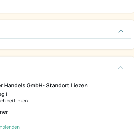
r Handels GmbH- Standort Liezen
eg 1
ch bei Liezen
ner
f
einblenden