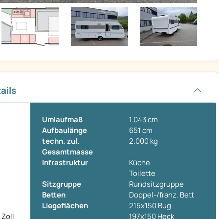
ails
Umlaufmaß
1.043 cm
Aufbaulänge
651 cm
techn. zul.
2.000 kg
Gesamtmasse
Infrastruktur
Küche
Toilette
Sitzgruppe
Rundsitzgruppe
Betten
Doppel-/franz. Bett
Liegeflächen
215x150 Bug
 Zoll
197x150 Heck