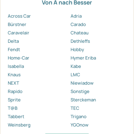
Von A nach Besser
Across Car
Adria
Bürstner
Carado
Caravelair
Chateau
Delta
Dethleffs
Fendt
Hobby
Home-Car
Hymer Eriba
Isabella
Kabe
Knaus
LMC
NEXT
Niewiadow
Rapido
Sonstige
Sprite
Sterckeman
T@B
TEC
Tabbert
Trigano
Weinsberg
YGOnow