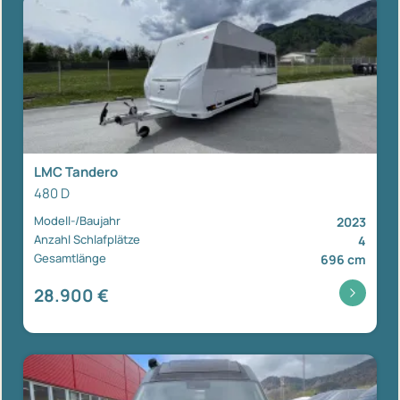
LMC Tandero
480 D
Modell-/Baujahr
2023
Anzahl Schlafplätze
4
Gesamtlänge
696 cm
28.900 €