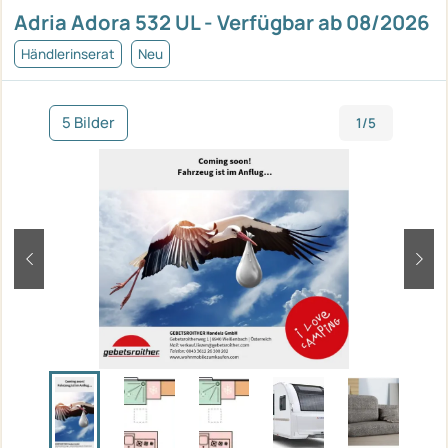
Adria Adora 532 UL - Verfügbar ab 08/2026
Händlerinserat
Neu
5 Bilder
1/5
zurück
weit