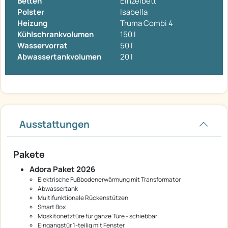
Betten
Einzelbett
Polster
Isabella
Heizung
Truma Combi 4
Kühlschrankvolumen
150 l
Wasservorrat
50 l
Abwassertankvolumen
20 l
Ausstattungen
Pakete
Adora Paket 2026
Elektrische Fußbodenerwärmung mit Transformator
Abwassertank
Multifunktionale Rückenstützen
Smart Box
Moskitonetztüre für ganze Türe - schiebbar
Eingangstür 1-teilig mit Fenster