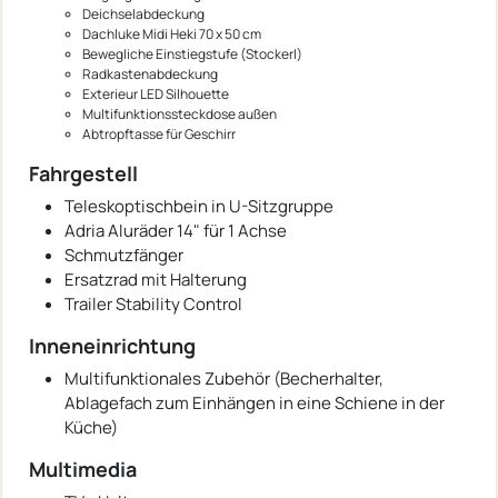
Deichselabdeckung
Dachluke Midi Heki 70 x 50 cm
Bewegliche Einstiegstufe (Stockerl)
Radkastenabdeckung
Exterieur LED Silhouette
Multifunktionssteckdose außen
Abtropftasse für Geschirr
Fahrgestell
Teleskoptischbein in U-Sitzgruppe
Adria Aluräder 14" für 1 Achse
Schmutzfänger
Ersatzrad mit Halterung
Trailer Stability Control
Inneneinrichtung
Multifunktionales Zubehör (Becherhalter,
Ablagefach zum Einhängen in eine Schiene in der
Küche)
Multimedia