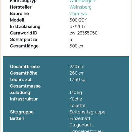
Fahrzeugtyp
Wohnwagen
Hersteller
Weinsberg
Baureihe
CaraTwo
Modell
500 QDK
Erstzulassung
07/2017
Caraworld ID
cw-23335050
Schlafplätze
5
Gesamtlänge
500 cm
Gesamtbreite
230 cm
Gesamthöhe
260 cm
techn. zul.
1.350 kg
Gesamtmasse
Zuladung
130 kg
Infrastruktur
Küche
Toilette
Sitzgruppe
Seitensitzgruppe
Betten
Einzelbett
Etagenbett
Doppelbett quer