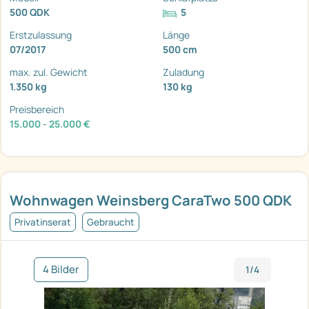
500 QDK
5
Erstzulassung
Länge
07/2017
500 cm
max. zul. Gewicht
Zuladung
1.350 kg
130 kg
Preisbereich
15.000 - 25.000 €
Wohnwagen Weinsberg CaraTwo 500 QDK
Privatinserat
Gebraucht
4 Bilder
1/4