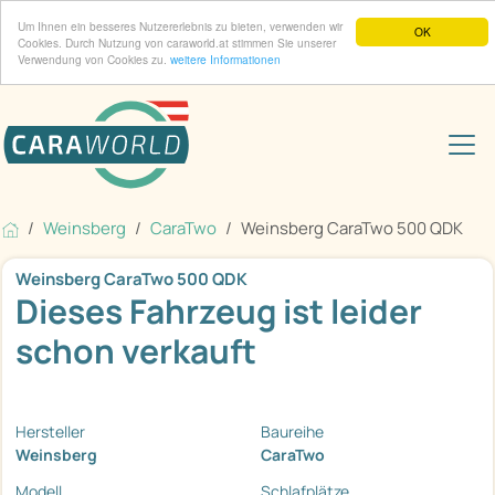
Um Ihnen ein besseres Nutzererlebnis zu bieten, verwenden wir
OK
Cookies. Durch Nutzung von caraworld.at stimmen Sie unserer
Verwendung von Cookies zu.
weitere Informationen
Weinsberg
CaraTwo
Weinsberg CaraTwo 500 QDK
Weinsberg CaraTwo 500 QDK
Dieses Fahrzeug ist leider
schon verkauft
Hersteller
Baureihe
Weinsberg
CaraTwo
Modell
Schlafplätze