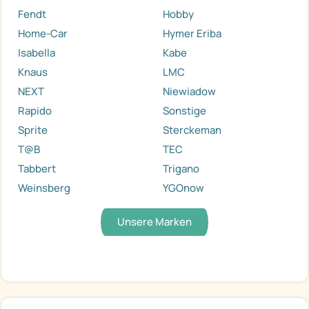
Fendt
Hobby
Home-Car
Hymer Eriba
Isabella
Kabe
Knaus
LMC
NEXT
Niewiadow
Rapido
Sonstige
Sprite
Sterckeman
T@B
TEC
Tabbert
Trigano
Weinsberg
YGOnow
Unsere Marken