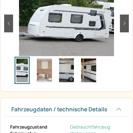
zurück
weit
Fahrzeugdaten / technische Details
Fahrzeugzustand
Gebrauchtfahrzeug