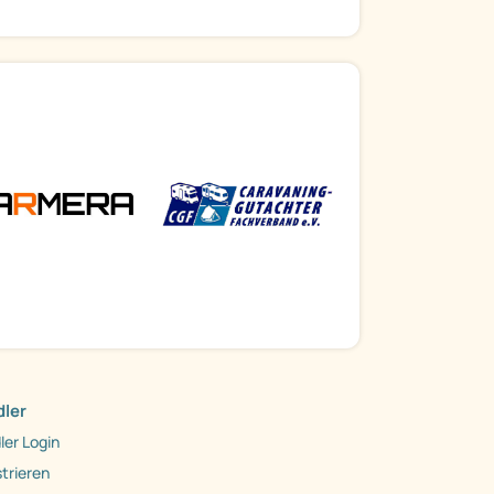
ler
ler Login
trieren