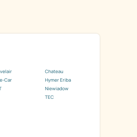
velair
Chateau
e-Car
Hymer Eriba
T
Niewiadow
TEC