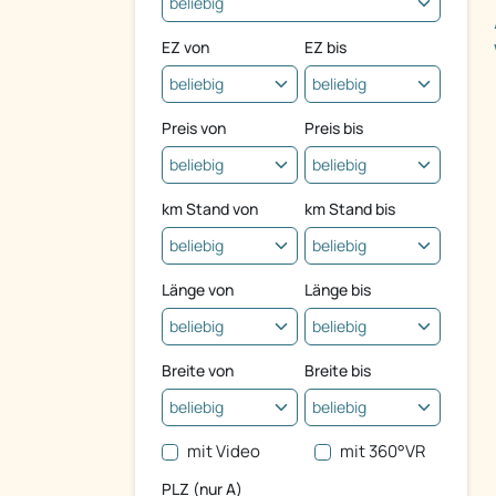
EZ von
EZ bis
Preis von
Preis bis
km Stand von
km Stand bis
Länge von
Länge bis
Breite von
Breite bis
mit Video
mit 360°VR
PLZ (nur A)