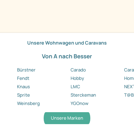
Unsere Wohnwagen und Caravans
Von A nach Besser
Bürstner
Carado
Cara
Fendt
Hobby
Hom
Knaus
LMC
NEX
Sprite
Sterckeman
T@B
Weinsberg
YGOnow
Unsere Marken