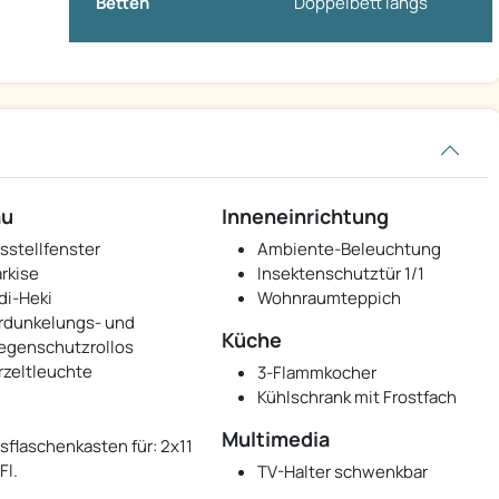
Betten
Doppelbett längs
au
Inneneinrichtung
sstellfenster
Ambiente-Beleuchtung
rkise
Insektenschutztür 1/1
di-Heki
Wohnraumteppich
rdunkelungs- und
Küche
iegenschutzrollos
rzeltleuchte
3-Flammkocher
Kühlschrank mit Frostfach
Multimedia
sflaschenkasten für: 2x11
Fl.
TV-Halter schwenkbar