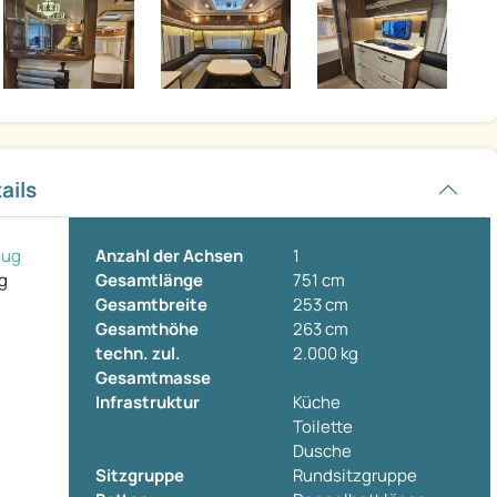
ails
eug
Anzahl der Achsen
1
g
Gesamtlänge
751 cm
Gesamtbreite
253 cm
Gesamthöhe
263 cm
techn. zul.
2.000 kg
Gesamtmasse
Infrastruktur
Küche
Toilette
Dusche
Sitzgruppe
Rundsitzgruppe