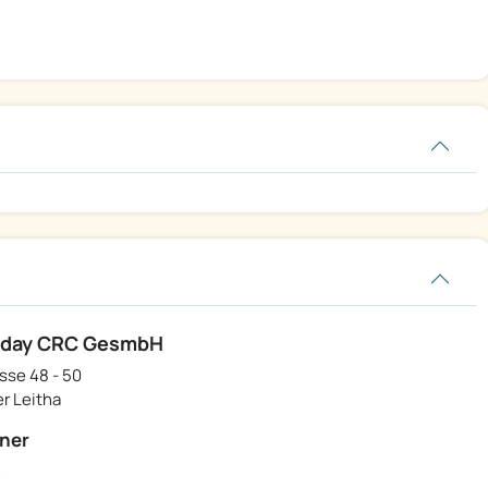
iday CRC GesmbH
sse 48 - 50
r Leitha
ner
n