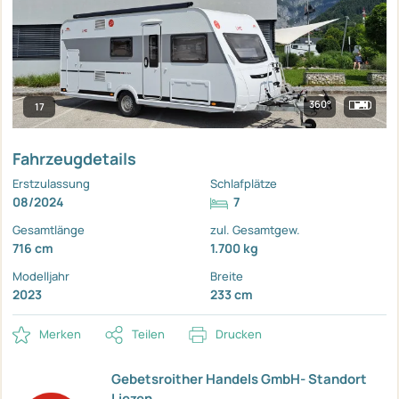
360°
17
Fahrzeugdetails
Erstzulassung
Schlafplätze
08/2024
7
Gesamtlänge
zul. Gesamtgew.
716 cm
1.700 kg
Modelljahr
Breite
2023
233 cm
Merken
Teilen
Drucken
Gebetsroither Handels GmbH- Standort
Liezen