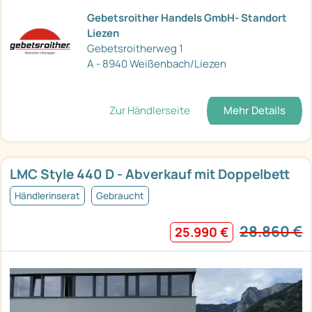
Gebetsroither Handels GmbH- Standort
Liezen
Gebetsroitherweg 1
A - 8940 Weißenbach/Liezen
Zur Händlerseite
Mehr Details
LMC Style 440 D - Abverkauf mit Doppelbett
Händlerinserat
Gebraucht
28.860 €
25.990 €