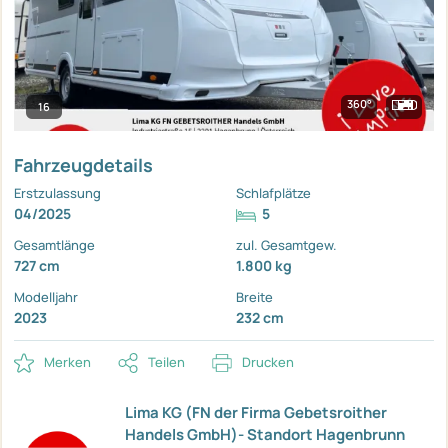
360°
16
Fahrzeugdetails
Erstzulassung
Schlafplätze
04/2025
5
Gesamtlänge
zul. Gesamtgew.
727 cm
1.800 kg
Modelljahr
Breite
2023
232 cm
Merken
Teilen
Drucken
Lima KG (FN der Firma Gebetsroither
Handels GmbH)- Standort Hagenbrunn