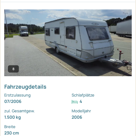
8
Fahrzeugdetails
Erstzulassung
Schlafplätze
07/2006
4
zul. Gesamtgew.
Modelljahr
1.500 kg
2006
Breite
230 cm