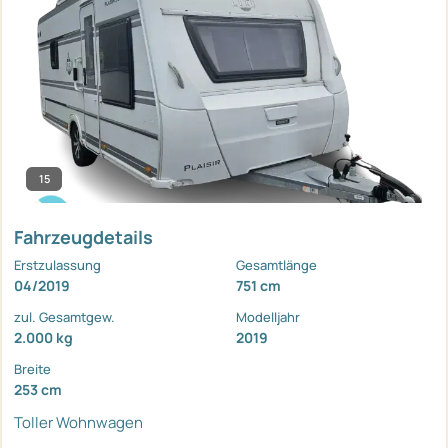
15
Fahrzeugdetails
Erstzulassung
Gesamtlänge
04/2019
751 cm
zul. Gesamtgew.
Modelljahr
2.000 kg
2019
Breite
253 cm
Toller Wohnwagen