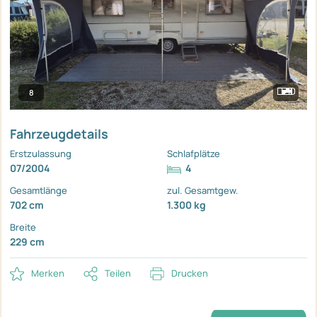
8
Fahrzeugdetails
Erstzulassung
Schlafplätze
07/2004
4
Gesamtlänge
zul. Gesamtgew.
702 cm
1.300 kg
Breite
229 cm
Merken
Teilen
Drucken