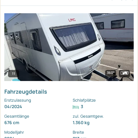
360°
11
Fahrzeugdetails
Erstzulassung
Schlafplätze
04/2024
3
Gesamtlänge
zul. Gesamtgew.
676 cm
1.360 kg
Modelljahr
Breite