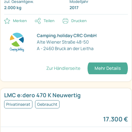
zul. Gesamtgew.
Modelljahr
2.000 kg
2017
Merken
Teilen
Drucken
Camping.holiday CRC GmbH
Alte Wiener Straße 48-50
A - 2460 Bruck an der Leitha
Zur Händlerseite
Mehr Details
LMC e:dero 470 K Neuwertig
Privatinserat
Gebraucht
17.300 €