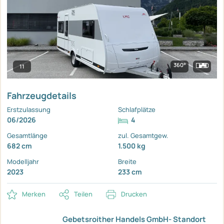
360°
11
Fahrzeugdetails
Erstzulassung
Schlafplätze
06/2026
4
Gesamtlänge
zul. Gesamtgew.
682 cm
1.500 kg
Modelljahr
Breite
2023
233 cm
Merken
Teilen
Drucken
Gebetsroither Handels GmbH- Standort