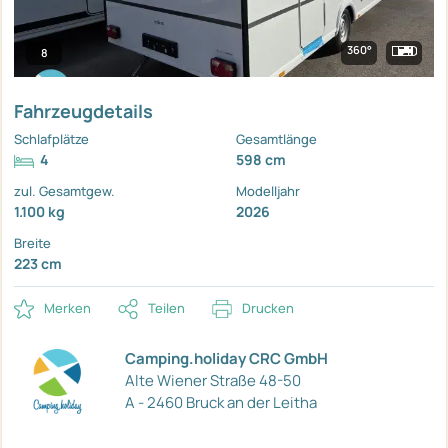
360°
8
Fahrzeugdetails
Schlafplätze
Gesamtlänge
4
598 cm
zul. Gesamtgew.
Modelljahr
1.100 kg
2026
Breite
223 cm
Merken
Teilen
Drucken
Camping.holiday CRC GmbH
Alte Wiener Straße 48-50
A - 2460 Bruck an der Leitha