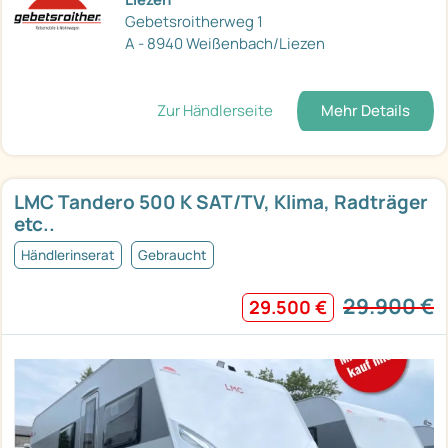
Gebetsroitherweg 1
A - 8940 Weißenbach/Liezen
Zur Händlerseite
Mehr Details
LMC Tandero 500 K SAT/TV, Klima, Radträger
etc..
Händlerinserat
Gebraucht
29.900 €
29.500 €