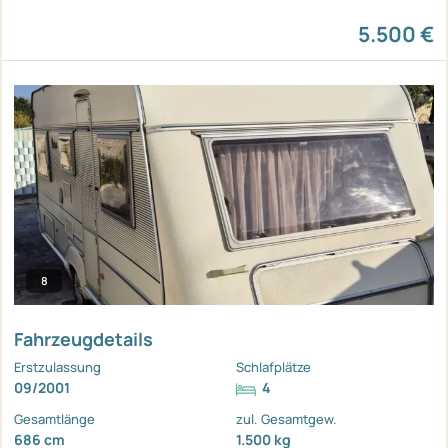
5.500 €
8
Fahrzeugdetails
Erstzulassung
Schlafplätze
09/2001
4
Gesamtlänge
zul. Gesamtgew.
686 cm
1.500 kg