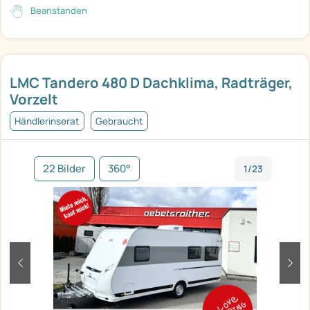
Beanstanden
LMC Tandero 480 D Dachklima, Radträger,
Vorzelt
Händlerinserat
Gebraucht
22 Bilder
360°
1/23
zurück
weit