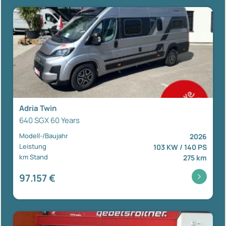
Adria Twin
640 SGX 60 Years
Modell-/Baujahr
2026
Leistung
103 KW / 140 PS
km Stand
275 km
97.157 €