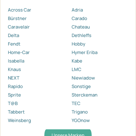
Across Car
Adria
Bürstner
Carado
Caravelair
Chateau
Delta
Dethleffs
Fendt
Hobby
Home-Car
Hymer Eriba
Isabella
Kabe
Knaus
LMC
NEXT
Niewiadow
Rapido
Sonstige
Sprite
Sterckeman
T@B
TEC
Tabbert
Trigano
Weinsberg
YGOnow
Unsere Marken