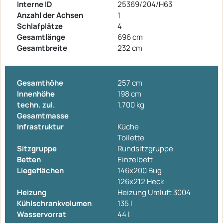
Interne ID
25369/204/H63
Anzahl der Achsen
1
Schlafplätze
4
Gesamtlänge
696 cm
Gesamtbreite
232 cm
Gesamthöhe
257 cm
Innenhöhe
198 cm
techn. zul.
1.700 kg
Gesamtmasse
Infrastruktur
Küche
Toilette
Sitzgruppe
Rundsitzgruppe
Betten
Einzelbett
Liegeflächen
146x200 Bug
126x212 Heck
Heizung
Heizung Umluft 3004
Kühlschrankvolumen
135 l
Wasservorrat
44 l