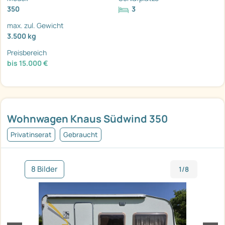
350
3
max. zul. Gewicht
3.500 kg
Preisbereich
bis 15.000 €
Wohnwagen Knaus Südwind 350
Privatinserat
Gebraucht
8 Bilder
1/8