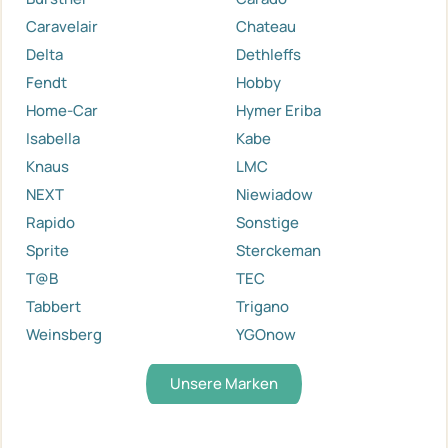
Caravelair
Chateau
Delta
Dethleffs
Fendt
Hobby
Home-Car
Hymer Eriba
Isabella
Kabe
Knaus
LMC
NEXT
Niewiadow
Rapido
Sonstige
Sprite
Sterckeman
T@B
TEC
Tabbert
Trigano
Weinsberg
YGOnow
Unsere Marken