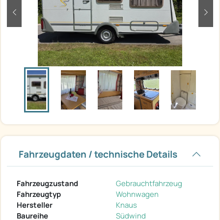
zurück
weit
Fahrzeugdaten / technische Details
Fahrzeugzustand
Gebrauchtfahrzeug
Fahrzeugtyp
Wohnwagen
Hersteller
Knaus
Baureihe
Südwind