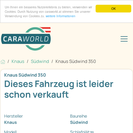
Um Ihnen ein besseres Nutzererlebnis zu bieten, verwenden wir
OK
Cookies. Durch Nutzung von caraworld.at stimmen Sie unserer
Verwendung von Cookies zu.
weitere Informationen
Knaus
Südwind
Knaus Südwind 350
Knaus Südwind 350
Dieses Fahrzeug ist leider
schon verkauft
Hersteller
Baureihe
Knaus
Südwind
Modell
Schlafplätze