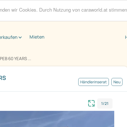
enden wir Cookies. Durch Nutzung von caraworld.at stimme
Mieten
erkaufen
EB 60 YEARS ...
RS
Händlerinserat
Neu
1/21