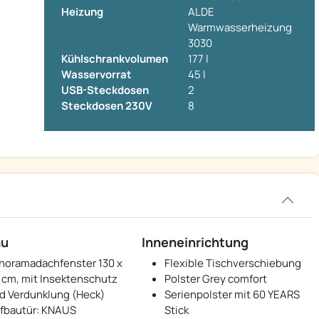
Heizung
ALDE
Warmwasserheizung
3030
Kühlschrankvolumen
177 l
Wasservorrat
45 l
USB-Steckdosen
2
Steckdosen 230V
8
au
Inneneinrichtung
noramadachfenster 130 x
Flexible Tischverschiebung
 cm, mit Insektenschutz
Polster Grey comfort
d Verdunklung (Heck)
Serienpolster mit 60 YEARS
fbautür: KNAUS
Stick