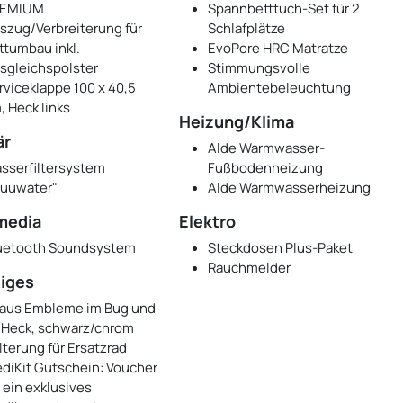
REMIUM
Spannbetttuch-Set für 2
szug/Verbreiterung für
Schlafplätze
ttumbau inkl.
EvoPore HRC Matratze
sgleichspolster
Stimmungsvolle
rviceklappe 100 x 40,5
Ambientebeleuchtung
, Heck links
Heizung/Klima
är
Alde Warmwasser-
sserfiltersystem
Fußbodenheizung
luuwater"
Alde Warmwasserheizung
media
Elektro
uetooth Soundsystem
Steckdosen Plus-Paket
Rauchmelder
iges
aus Embleme im Bug und
 Heck, schwarz/chrom
lterung für Ersatzrad
diKit Gutschein: Voucher
r ein exklusives