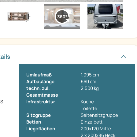
ails
Umlaufmaß
1.095 cm
Aufbaulänge
660 cm
techn. zul.
2.500 kg
Gesamtmasse
RS
Infrastruktur
Küche
Toilette
Sitzgruppe
Seitensitzgruppe
Betten
Einzelbett
Liegeflächen
200x120 Mitte
2 x 200x86 Heck