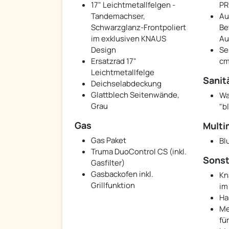
17" Leichtmetallfelgen -
P
Tandemachser,
Au
Schwarzglanz-Frontpoliert
Be
im exklusiven KNAUS
Au
Design
Se
Ersatzrad 17"
cm
Leichtmetallfelge
Sanit
Deichselabdeckung
Glattblech Seitenwände,
Wa
Grau
"b
Gas
Multi
Gas Paket
Bl
Truma DuoControl CS (inkl.
Sonst
Gasfilter)
Gasbackofen inkl.
Kn
Grillfunktion
im
Ha
Me
fü