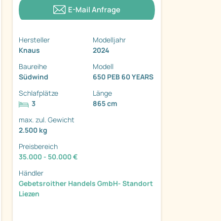
E-Mail Anfrage
Hersteller
Modelljahr
Knaus
2024
Baureihe
Modell
Südwind
650 PEB 60 YEARS
Schlafplätze
Länge
ter
3
865 cm
max. zul. Gewicht
2.500 kg
Preisbereich
35.000 - 50.000 €
Händler
Gebetsroither Handels GmbH- Standort
Liezen