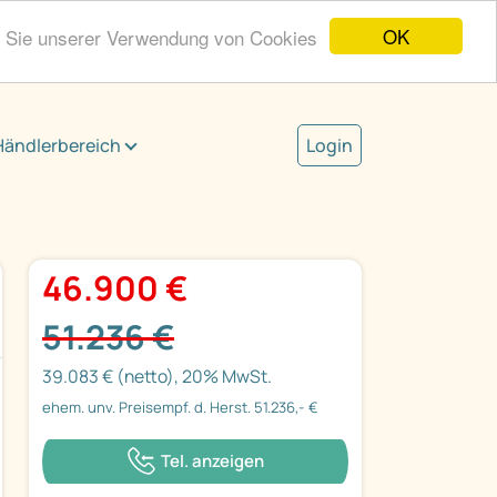
OK
n Sie unserer Verwendung von Cookies
Händlerbereich
Login
46.900 €
51.236 €
39.083 € (netto), 20% MwSt.
ehem. unv. Preisempf. d. Herst. 51.236,- €
Tel. anzeigen