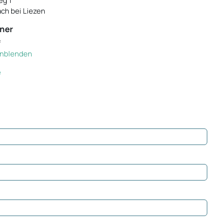
eg 1
ch bei Liezen
ner
f
einblenden
e