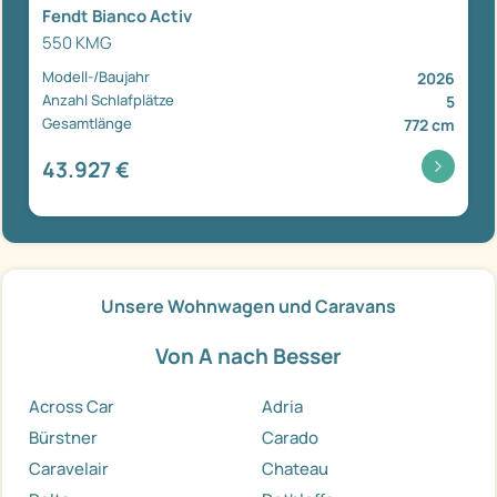
Fendt Bianco Activ
550 KMG
Modell-/Baujahr
2026
Anzahl Schlafplätze
5
Gesamtlänge
772 cm
43.927 €
Unsere Wohnwagen und Caravans
Von A nach Besser
Across Car
Adria
Bürstner
Carado
Caravelair
Chateau