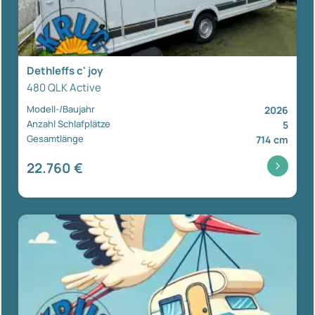
Dethleffs c' joy
480 QLK Active
Modell-/Baujahr
2026
Anzahl Schlafplätze
5
Gesamtlänge
714 cm
22.760 €