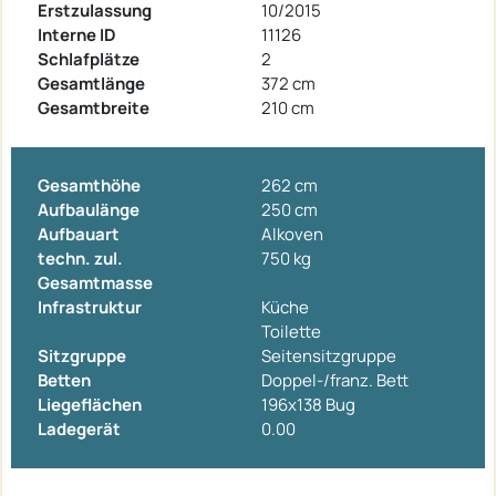
Erstzulassung
10/2015
Interne ID
11126
Schlafplätze
2
Gesamtlänge
372 cm
Gesamtbreite
210 cm
Gesamthöhe
262 cm
Aufbaulänge
250 cm
Aufbauart
Alkoven
techn. zul.
750 kg
Gesamtmasse
Infrastruktur
Küche
Toilette
Sitzgruppe
Seitensitzgruppe
Betten
Doppel-/franz. Bett
Liegeflächen
196x138 Bug
Ladegerät
0.00