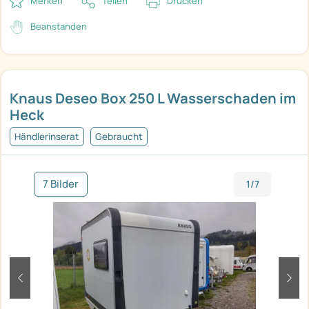
Merken
Teilen
Drucken
Beanstanden
Knaus Deseo Box 250 L Wasserschaden im
Heck
Händlerinserat
Gebraucht
7 Bilder
1/7
zurück
weit