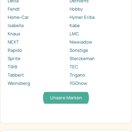
Delta
Dethleffs
Fendt
Hobby
Home-Car
Hymer Eriba
Isabella
Kabe
Knaus
LMC
NEXT
Niewiadow
Rapido
Sonstige
Sprite
Sterckeman
T@B
TEC
Tabbert
Trigano
Weinsberg
YGOnow
Unsere Marken