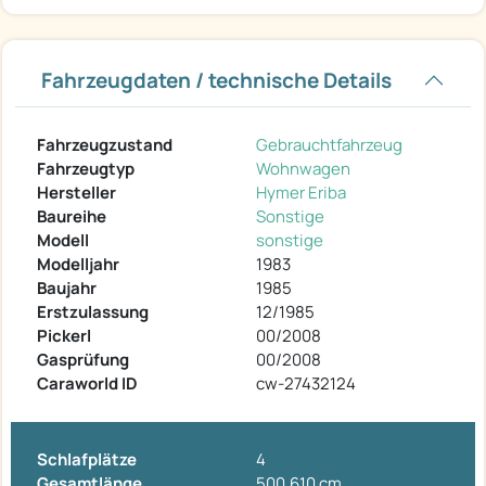
Fahrzeugdaten / technische Details
Fahrzeugzustand
Gebrauchtfahrzeug
Fahrzeugtyp
Wohnwagen
Hersteller
Hymer Eriba
Baureihe
Sonstige
Modell
sonstige
Modelljahr
1983
Baujahr
1985
Erstzulassung
12/1985
Pickerl
00/2008
Gasprüfung
00/2008
Caraworld ID
cw-27432124
Schlafplätze
4
Gesamtlänge
500.610 cm