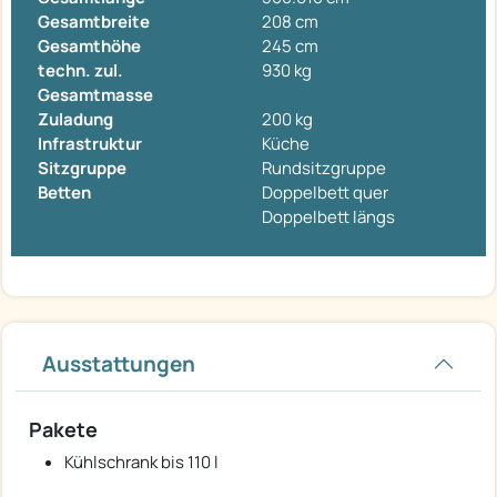
Gesamtbreite
208 cm
Gesamthöhe
245 cm
techn. zul.
930 kg
Gesamtmasse
Zuladung
200 kg
Infrastruktur
Küche
Sitzgruppe
Rundsitzgruppe
Betten
Doppelbett quer
Doppelbett längs
Ausstattungen
Pakete
Kühlschrank bis 110 l