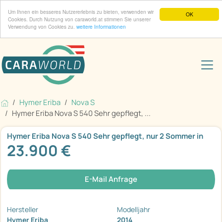
Um Ihnen ein besseres Nutzererlebnis zu bieten, verwenden wir
OK
Cookies. Durch Nutzung von caraworld.at stimmen Sie unserer
Verwendung von Cookies zu.
weitere Informationen
Hymer Eriba
Nova S
Hymer Eriba Nova S 540 Sehr gepflegt, ...
Hymer Eriba Nova S 540 Sehr gepflegt, nur 2 Sommer in
23.900 €
E-Mail Anfrage
Hersteller
Modelljahr
Hymer Eriba
2014