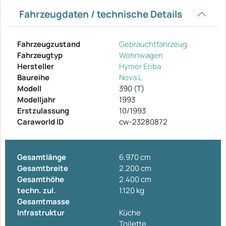
Fahrzeugdaten / technische Details
Fahrzeugzustand
Gebrauchtfahrzeug
Fahrzeugtyp
Wohnwagen
Hersteller
Hymer Eriba
Baureihe
Nova L
Modell
390 (T)
Modelljahr
1993
Erstzulassung
10/1993
Caraworld ID
cw-23280872
Gesamtlänge
6.970 cm
Gesamtbreite
2.200 cm
Gesamthöhe
2.400 cm
techn. zul.
1.120 kg
Gesamtmasse
Infrastruktur
Küche
Toilette