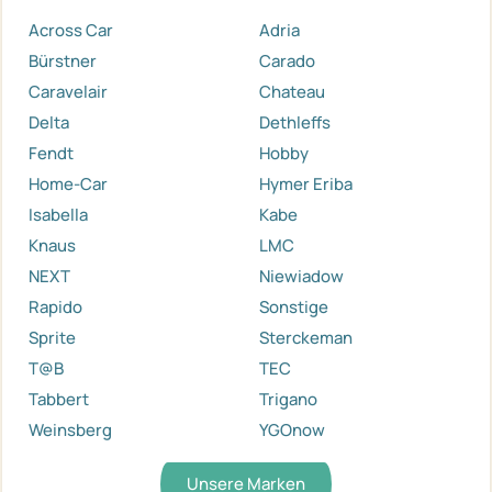
Across Car
Adria
Bürstner
Carado
Caravelair
Chateau
Delta
Dethleffs
Fendt
Hobby
Home-Car
Hymer Eriba
Isabella
Kabe
Knaus
LMC
NEXT
Niewiadow
Rapido
Sonstige
Sprite
Sterckeman
T@B
TEC
Tabbert
Trigano
Weinsberg
YGOnow
Unsere Marken