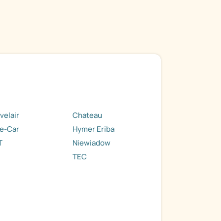
velair
Chateau
e-Car
Hymer Eriba
T
Niewiadow
TEC