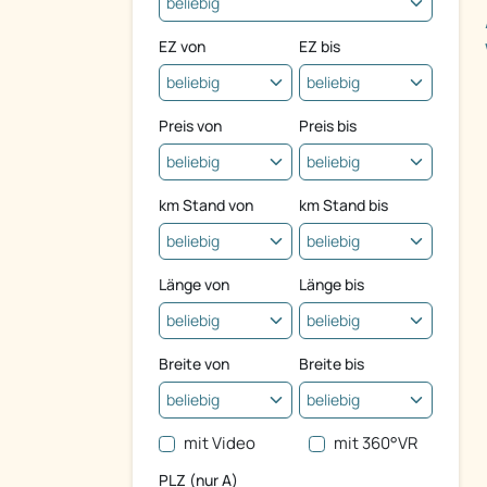
EZ von
EZ bis
Preis von
Preis bis
km Stand von
km Stand bis
Länge von
Länge bis
Breite von
Breite bis
mit Video
mit 360°VR
PLZ (nur A)