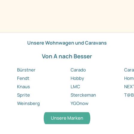
Unsere Wohnwagen und Caravans
Von A nach Besser
Bürstner
Carado
Cara
Fendt
Hobby
Hom
Knaus
LMC
NEX
Sprite
Sterckeman
T@B
Weinsberg
YGOnow
Unsere Marken