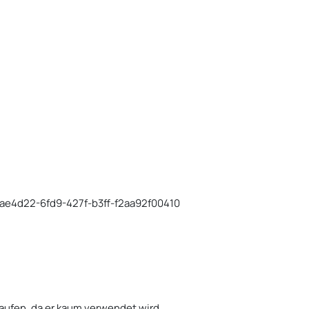
efae4d22-6fd9-427f-b3ff-f2aa92f00410
aufen, da er kaum verwendet wird.