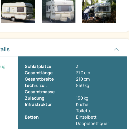
ails
eug
Schlafplätze
3
Gesamtlänge
370 cm
Gesamtbreite
210 cm
techn. zul.
850 kg
Gesamtmasse
Zuladung
150 kg
Infrastruktur
Küche
Toilette
Betten
Einzelbett
Doppelbett quer