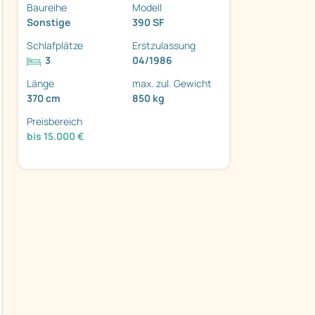
Baureihe
Modell
Sonstige
390 SF
Schlafplätze
Erstzulassung
3
04/1986
Länge
max. zul. Gewicht
370 cm
850 kg
Preisbereich
ter
bis 15.000 €