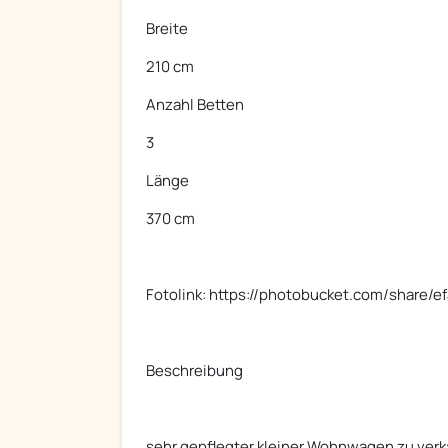
Breite
210 cm
Anzahl Betten
3
Länge
370 cm
Fotolink: https://photobucket.com/share/
Beschreibung
sehr gepflegter kleiner Wohnwagen zu verk