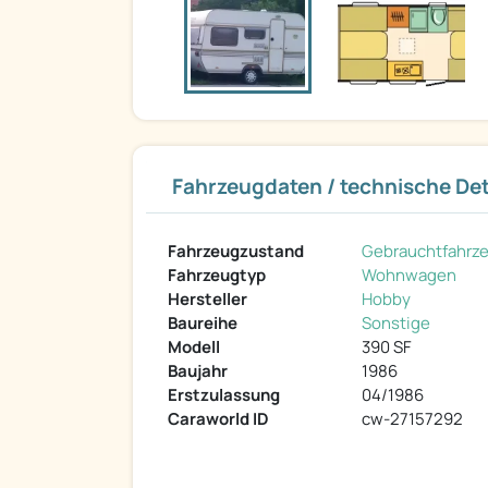
Fahrzeugdaten / technische Det
Fahrzeugzustand
Gebrauchtfahrz
Fahrzeugtyp
Wohnwagen
Hersteller
Hobby
Baureihe
Sonstige
Modell
390 SF
Baujahr
1986
Erstzulassung
04/1986
Caraworld ID
cw-27157292