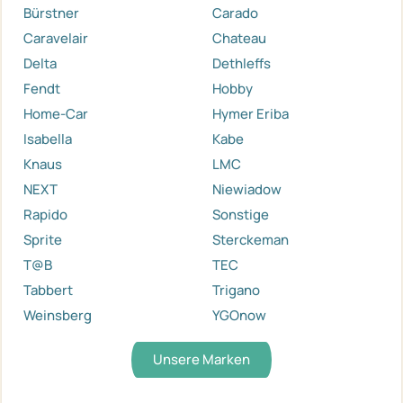
Bürstner
Carado
Caravelair
Chateau
Delta
Dethleffs
Fendt
Hobby
Home-Car
Hymer Eriba
Isabella
Kabe
Knaus
LMC
NEXT
Niewiadow
Rapido
Sonstige
Sprite
Sterckeman
T@B
TEC
Tabbert
Trigano
Weinsberg
YGOnow
Unsere Marken