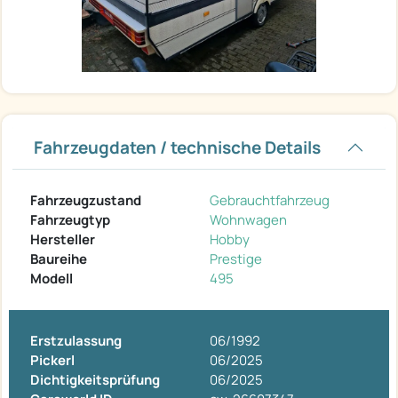
Fahrzeugdaten / technische Details
Fahrzeugzustand
Gebrauchtfahrzeug
Fahrzeugtyp
Wohnwagen
Hersteller
Hobby
Baureihe
Prestige
Modell
495
Erstzulassung
06/1992
Pickerl
06/2025
Dichtigkeitsprüfung
06/2025