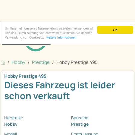
Um Ihnen ein besseres Nutzererlebnis zu bieten, verwenden wir
OK
Cookies. Durch Nutzung von caraworld.at stimmen Sie unserer
Verwendung von Cookies zu.
weitere Informationen
Hobby
Prestige
Hobby Prestige 495
Hobby Prestige 495
Dieses Fahrzeug ist leider
schon verkauft
Hersteller
Baureihe
Hobby
Prestige
Modell
Erstzulassung