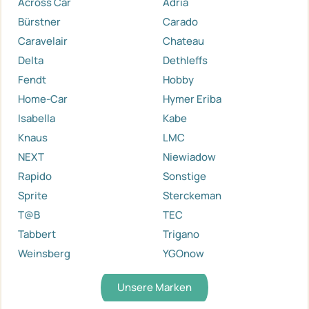
Across Car
Adria
Bürstner
Carado
Caravelair
Chateau
Delta
Dethleffs
Fendt
Hobby
Home-Car
Hymer Eriba
Isabella
Kabe
Knaus
LMC
NEXT
Niewiadow
Rapido
Sonstige
Sprite
Sterckeman
T@B
TEC
Tabbert
Trigano
Weinsberg
YGOnow
Unsere Marken