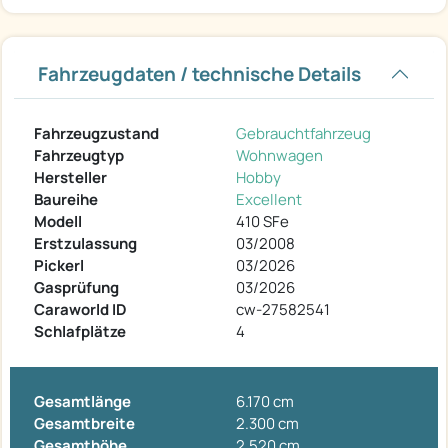
Fahrzeugdaten / technische Details
Fahrzeugzustand
Gebrauchtfahrzeug
Fahrzeugtyp
Wohnwagen
Hersteller
Hobby
Baureihe
Excellent
Modell
410 SFe
Erstzulassung
03/2008
Pickerl
03/2026
Gasprüfung
03/2026
Caraworld ID
cw-27582541
Schlafplätze
4
Gesamtlänge
6.170 cm
Gesamtbreite
2.300 cm
Gesamthöhe
2.520 cm