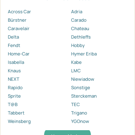
Across Car
Adria
Bürstner
Carado
Caravelair
Chateau
Delta
Dethleffs
Fendt
Hobby
Home-Car
Hymer Eriba
Isabella
Kabe
Knaus
LMC
NEXT
Niewiadow
Rapido
Sonstige
Sprite
Sterckeman
T@B
TEC
Tabbert
Trigano
Weinsberg
YGOnow