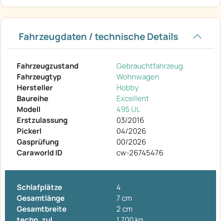
Fahrzeugdaten / technische Details
Fahrzeugzustand
Gebrauchtfahrzeug
Fahrzeugtyp
Wohnwagen
Hersteller
Hobby
Baureihe
Excellent
Modell
495 UL
Erstzulassung
03/2016
Pickerl
04/2026
Gasprüfung
00/2026
Caraworld ID
cw-26745476
Schlafplätze
4
Gesamtlänge
7 cm
Gesamtbreite
2 cm
techn. zul.
1.700 kg